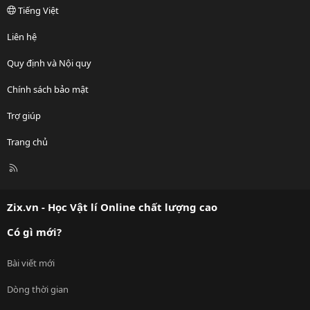
Tiếng Việt
Liên hệ
Quy định và Nội quy
Chính sách bảo mật
Trợ giúp
Trang chủ
R
S
S
Zix.vn - Học Vật lí Online chất lượng cao
Có gì mới?
Bài viết mới
Dòng thời gian