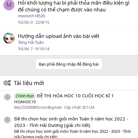
Hỏi khối lượng hai bi phải thỏa mãn điều kiện gì
M
để chúng có thể chạm được vào nhau
meoxinh18526
Trả lời
0
22/8/15
Hướng dẫn upload ảnh vào bài viết
Tăng Hải Tuân
Trả lời
7
9/10/14
Bạn phải đăng nhập để đăng bài.
Tài liệu mới
ĐỀ THI HÓA HỌC 10 CUỐI HỌC KÌ 1
Chính thức
icon tài liệu
HOAHOC10
lely2332008thcsnc@gmail
Cập nhật:
8/1/24
Đề thi chọn học sinh giỏi môn Toán 9 năm học 2022 -
icon tài liệu
2023 - Tỉnh Hải Dương (giải chi tiết)
Đề thi chọn học sinh giỏi môn Toán 9 năm học 2022 - 2023 - Tỉnh
Hải Dương (giải chi tiết)