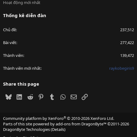
Hoạt động mới nhất
Thống kê diễn đàn
Chủ đề
237,512
Bài viết
277,422
Thành viên
139,472
Thành viên mới nhất
raykobegiris9
Share this page
Bluesky
LinkedIn
Reddit
Pinterest
Tumblr
WhatsApp
Email
Link
®
Community platform by XenForo
© 2010-2026 XenForo Ltd.
Parts of this site powered by
add-ons from DragonByte™
©2011-2026
DragonByte Technologies
(
Details
)