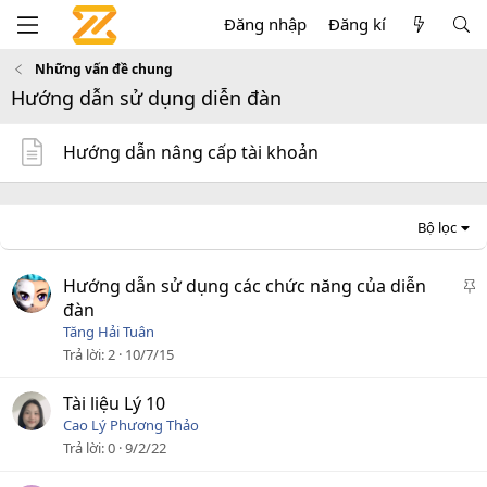
Đăng nhập
Đăng kí
Những vấn đề chung
Hướng dẫn sử dụng diễn đàn
Hướng dẫn nâng cấp tài khoản
Bộ lọc
D
Hướng dẫn sử dụng các chức năng của diễn
á
đàn
n
Tăng Hải Tuân
l
Trả lời
2
10/7/15
ê
n
Tài liệu Lý 10
c
Cao Lý Phương Thảo
a
Trả lời
0
9/2/22
o