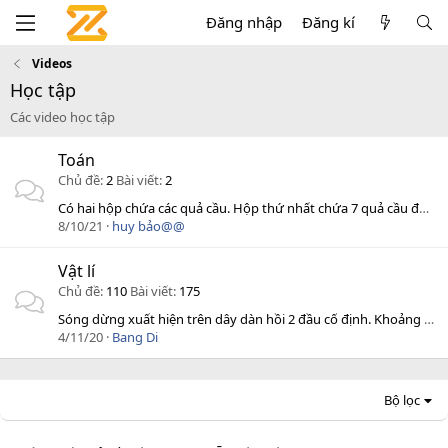
Đăng nhập
Đăng kí
Videos
Học tập
Các video học tập
Toán
Chủ đề
2
Bài viết
2
Có hai hộp chứa các quả cầu. Hộp thứ nhất chứa 7 quả cầu đỏ và 5 quả cầu màu xanh, hộp thứ hai chứa 6 quả cầu đỏ và 4 quả cầu màu xanh. Lấy ngẫu nhiên
8/10/21
huy bảo@@
Vật lí
Chủ đề
110
Bài viết
175
Sóng dừng xuất hiện trên dây dàn hồi 2 đầu cố định. Khoảng thời gian liên tiếp ngắn...
4/11/20
Bang Di
Bộ lọc