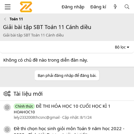
Đăng nhập
Đăng kí
Toán 11
Giải bài tập SBT Toán 11 Cánh diều
Giải bài tập SBT Toán 11 Cánh diều
Bộ lọc
Không có chủ đề nào trong diễn đàn này.
Bạn phải đăng nhập để đăng bài.
Tài liệu mới
ĐỀ THI HÓA HỌC 10 CUỐI HỌC KÌ 1
Chính thức
icon tài liệu
HOAHOC10
lely2332008thcsnc@gmail
Cập nhật:
8/1/24
Đề thi chọn học sinh giỏi môn Toán 9 năm học 2022 -
icon tài liệu