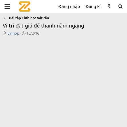
Đăng nhập
Đăng kí
Bài tập Tĩnh học vật rắn
Vị trí đặt giá để thanh nằm ngang
T
N
Linhop
15/2/16
h
g
r
à
e
y
a
g
d
ử
s
i
t
a
r
t
e
r