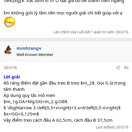
\text{kg}$. Xác định vị trí O đặt giá đỡ để thanh nằm ngang
Em không giỏi lý lắm nên mọi người giải chi tiết giúp với ạ
Lần chỉnh sửa cuối bởi 1 quản trị viên:
20/2/16
minhtangv
Well-Known Member
20/2/16
#2
Lời giải
Rõ ràng điểm đặt gần đầu treo B treo $m_2$. Gọi G là trọng
tâm thanh.
Áp dụng quy tắc mô men
$m_1g.OA+Mg.OG=m_2.g.OB$
$ \Rightarrow 3.\left(0,5+x\right)+3.x=6\left(0,5-x\right)$
$x=OG=0,125m$
Vậy điểm treo cách đầu A 62,5cm, cách đầu B 37,5cm
Last edited:
20/2/16