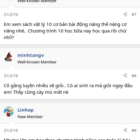
Well-Known Member
21/2/16
#7
Em xem sách vật lý 10 cơ bản bài động năng thế năng cơ
năng nhé.. Chương trình 10 học bữa nay học qua rồi chứ
nhỉ!?
minhtangv
Well-Known Member
21/2/16
#8
Cố gắng luyện nhiều sẽ giỏi.. Có ai sinh ra mà giỏi ngay đâu
em! Thầy cũng cày mù mắt nè
Linhop
New Member
21/2/16
#9
Nhưng lớp em học theo chương trình nâng cao toán lý hóa