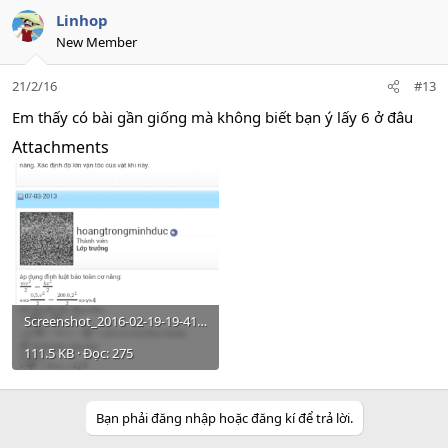
Linhop
New Member
21/2/16
#13
Em thấy có bài gần giống mà không biết bạn ý lấy 6 ở đâu
Attachments
Screenshot_2016-02-19-19-41-55.png
111.5 KB · Đọc: 275
Bạn phải đăng nhập hoặc đăng kí để trả lời.