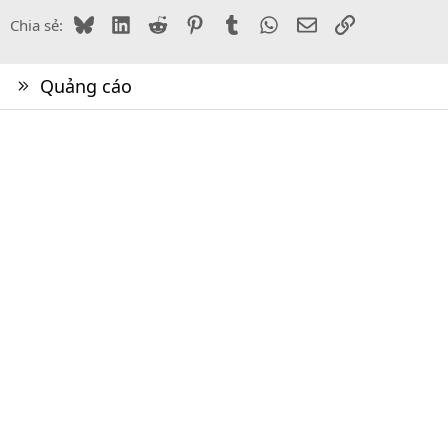
Bluesky
LinkedIn
Reddit
Pinterest
Tumblr
WhatsApp
Email
Link
Chia sẻ:
Quảng cáo