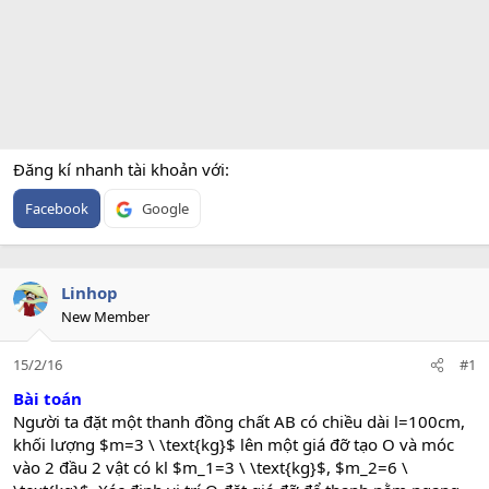
Đăng kí nhanh tài khoản với
Facebook
Google
Linhop
New Member
15/2/16
#1
Bài toán
Người ta đặt một thanh đồng chất AB có chiều dài l=100cm,
khối lượng $m=3 \ \text{kg}$ lên một giá đỡ tạo O và móc
vào 2 đầu 2 vật có kl $m_1=3 \ \text{kg}$, $m_2=6 \