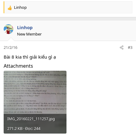
Linhop
R
e
a
c
Linhop
t
New Member
i
o
21/2/16
#3
n
s
Bài 8 kia thì giải kiểu gì ạ
:
Attachments
IMG_20160221_111257.jpg
271.2 KB · Đọc: 244