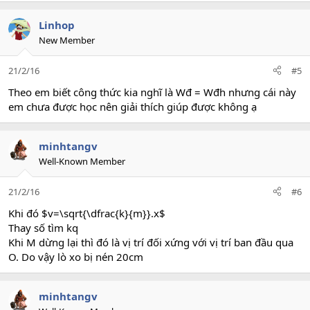
a
c
Linhop
t
New Member
i
o
21/2/16
#5
n
s
Theo em biết công thức kia nghĩ là Wđ = Wđh nhưng cái này
:
em chưa được học nên giải thích giúp được không ạ
minhtangv
Well-Known Member
21/2/16
#6
Khi đó $v=\sqrt{\dfrac{k}{m}}.x$
Thay số tìm kq
Khi M dừng lại thì đó là vị trí đối xứng với vị trí ban đầu qua
O. Do vậy lò xo bị nén 20cm
minhtangv