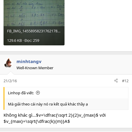
FB_IMG_14558958231762178.jpg
129.6 KB · Đọc: 259
minhtangv
Well-Known Member
21/2/16
#12
Linhop đã viết:
Mà giải theo cái này nó ra kết quả khác thầy ạ
Không khác gì...$v=\dfrac{\sqrt 2}{2}v_{max}$ với
$v_{max}=\sqrt{\dfrac{k}{m}}A$