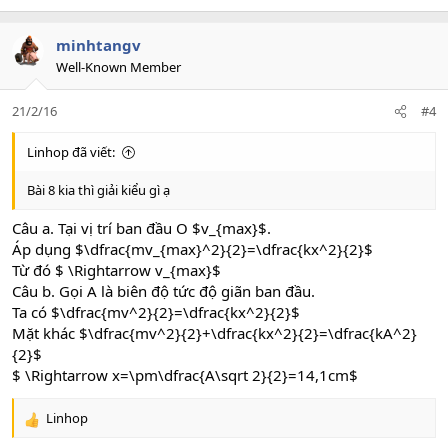
minhtangv
Well-Known Member
21/2/16
#4
Linhop đã viết:
Bài 8 kia thì giải kiểu gì ạ
Câu a. Tại vị trí ban đầu O $v_{max}$.
Áp dụng $\dfrac{mv_{max}^2}{2}=\dfrac{kx^2}{2}$
Từ đó $ \Rightarrow v_{max}$
Câu b. Gọi A là biên độ tức độ giãn ban đầu.
Ta có $\dfrac{mv^2}{2}=\dfrac{kx^2}{2}$
Mặt khác $\dfrac{mv^2}{2}+\dfrac{kx^2}{2}=\dfrac{kA^2}
{2}$
$ \Rightarrow x=\pm\dfrac{A\sqrt 2}{2}=14,1cm$
Linhop
R
e