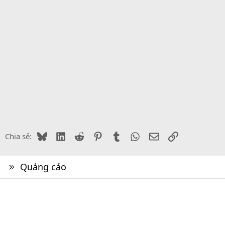
Bluesky
LinkedIn
Reddit
Pinterest
Tumblr
WhatsApp
Email
Link
Chia sẻ:
Quảng cáo