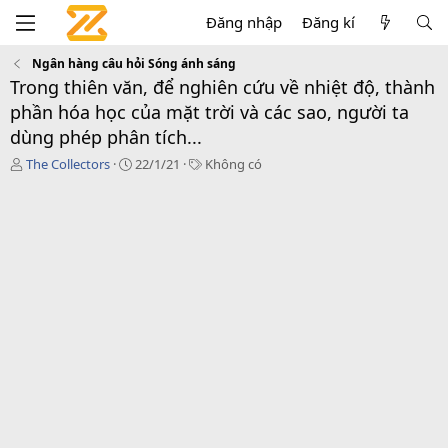
Đăng nhập
Đăng kí
Ngân hàng câu hỏi Sóng ánh sáng
Trong thiên văn, để nghiên cứu về nhiệt độ, thành
phần hóa học của mặt trời và các sao, người ta
dùng phép phân tích...
T
C
T
The Collectors
22/1/21
Không có
á
r
a
c
e
g
g
a
s
i
t
ả
i
o
n
d
a
t
e