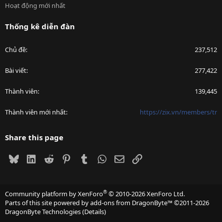
Hoạt động mới nhất
Thống kê diễn đàn
Chủ đề
237,512
Bài viết
277,422
Thành viên
139,445
Thành viên mới nhất
https://zix.vn/members/tr
Share this page
Bluesky
LinkedIn
Reddit
Pinterest
Tumblr
WhatsApp
Email
Link
®
Community platform by XenForo
© 2010-2026 XenForo Ltd.
Parts of this site powered by
add-ons from DragonByte™
©2011-2026
DragonByte Technologies
(
Details
)