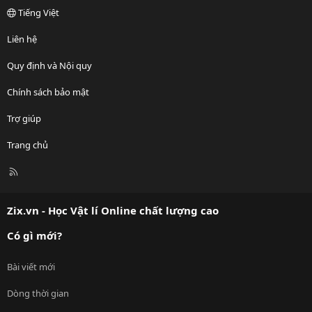
Tiếng Việt
Liên hệ
Quy định và Nội quy
Chính sách bảo mật
Trợ giúp
Trang chủ
R
S
S
Zix.vn - Học Vật lí Online chất lượng cao
Có gì mới?
Bài viết mới
Dòng thời gian