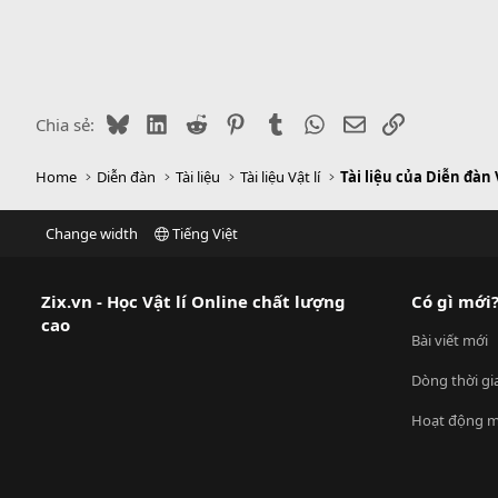
Bluesky
LinkedIn
Reddit
Pinterest
Tumblr
WhatsApp
Email
Link
Chia sẻ:
Home
Diễn đàn
Tài liệu
Tài liệu Vật lí
Tài liệu của Diễn đàn 
Change width
Tiếng Việt
Zix.vn - Học Vật lí Online chất lượng
Có gì mới
cao
Bài viết mới
Dòng thời gi
Hoạt động m