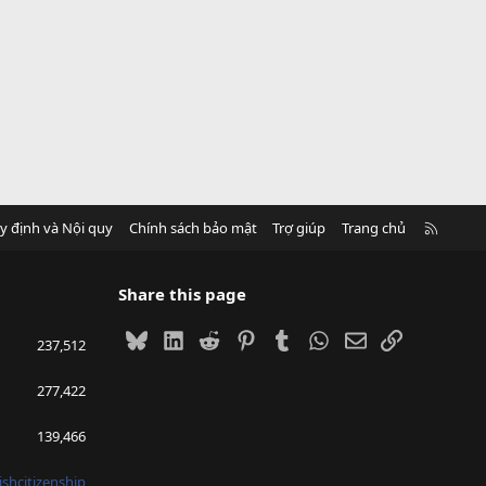
R
y định và Nội quy
Chính sách bảo mật
Trợ giúp
Trang chủ
S
S
Share this page
Bluesky
LinkedIn
Reddit
Pinterest
Tumblr
WhatsApp
Email
Link
237,512
277,422
139,466
ishcitizenship