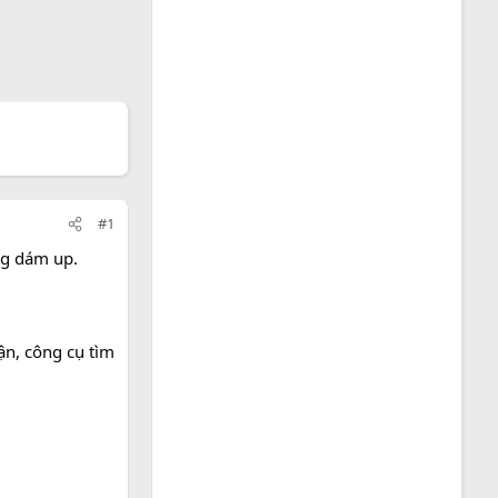
#1
ng dám up.
ận, công cụ tìm