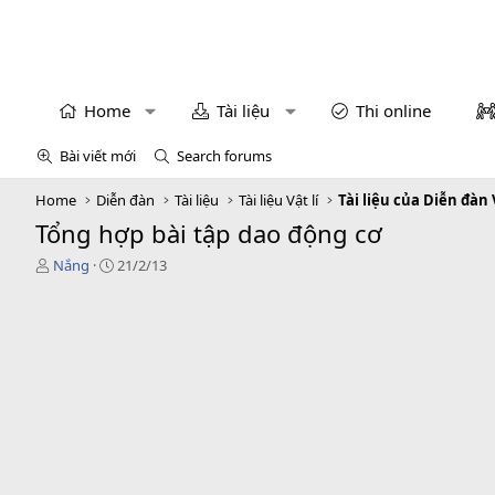
Home
Tài liệu
Thi online
Bài viết mới
Search forums
Home
Diễn đàn
Tài liệu
Tài liệu Vật lí
Tài liệu của Diễn đàn 
Tổng hợp bài tập dao động cơ
T
N
Nắng
21/2/13
h
g
r
à
e
y
a
g
d
ử
s
i
t
a
r
t
e