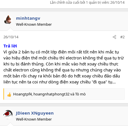
Lần chỉnh sửa cuối bởi 1 quản trị viên:
26/10/14
minhtangv
Well-Known Member
26/10/14
#2
Trả lời
Vì giửa 2 bản tụ có một lớp điện môi rất tốt nên khi mắc tụ
vào hiệu điện thế một chiều thì electron không thể qua tụ trừ
khi tụ bị đánh thủng. Còn khi mắc vào hdt xoay chiều thực
chất electron cũng không thể qua tụ nhưng chúng chạy vào
một bản rồi chạy ra khỏi bản đó do hđt xoay chiều đảo dấu
liên tục nên ta coi như dòng điện xoay chiều "đi qua" tụ...
Hoangtpf4
,
hoangnhatphongt32
và
Tò mò
R
e
a
c
JDieen XNguyeen
t
Well-Known Member
i
o