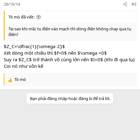
26/10/14
#3
n
s
:
Tò mò đã viết:
Tại sao khi mắc tụ điện vào mạch thì dòng điện không chạy qua tụ
điện?
$Z_C=\dfrac{1}{\omega .C}$
Xét dòng một chiều thì $f=0$ nên $\omega =0$
Suy ra $Z_C$ trở thành vô cùng lớn nên $I=0$ (Khi đi qua tụ)
Coi nó như vôn kế
Tò mò
R
e
a
Bạn phải đăng nhập hoặc đăng kí để trả lời.
c
t
i
o
n
s
: