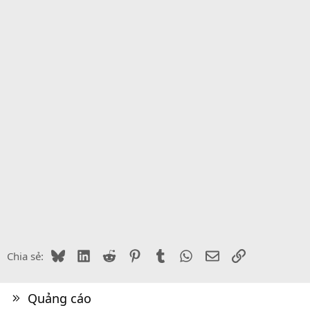
Bluesky
LinkedIn
Reddit
Pinterest
Tumblr
WhatsApp
Email
Link
Chia sẻ:
Quảng cáo