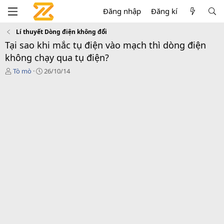
Đăng nhập
Đăng kí
Lí thuyết Dòng điện không đổi
Tại sao khi mắc tụ điện vào mạch thì dòng điện
không chạy qua tụ điện?
T
N
Tò mò
26/10/14
h
g
r
à
e
y
a
g
d
ử
s
i
t
a
r
t
e
r