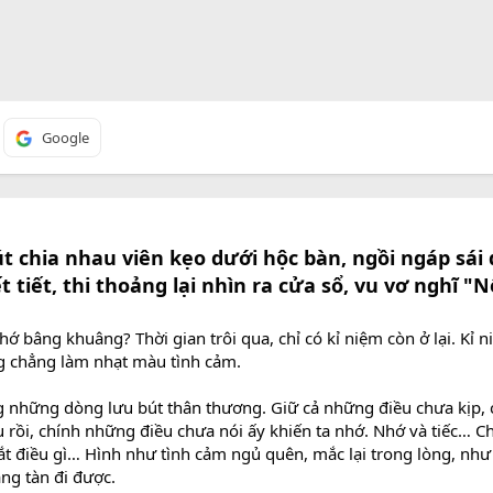
Google
 chia nhau viên kẹo dưới hộc bàn, ngồi ngáp sái
t tiết, thi thoảng lại nhìn ra cửa sổ, vu vơ nghĩ "
ớ bâng khuâng? Thời gian trôi qua, chỉ có kỉ niệm còn ở lại. Kỉ 
g chẳng làm nhạt màu tình cảm.
g những dòng lưu bút thân thương. Giữ cả những điều chưa kịp, 
u rồi, chính những điều chưa nói ấy khiến ta nhớ. Nhớ và tiếc… 
ắt điều gì… Hình như tình cảm ngủ quên, mắc lại trong lòng, nh
ng tàn đi được.