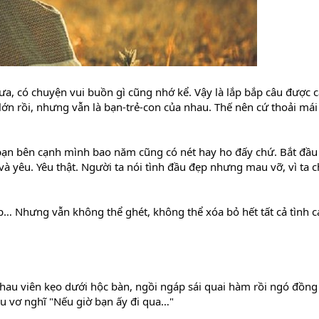
a, có chuyện vui buồn gì cũng nhớ kể. Vậy là lắp bắp câu được 
ớn rồi, nhưng vẫn là bạn-trẻ-con của nhau. Thế nên cứ thoải mái
 bạn bên cạnh mình bao năm cũng có nét hay ho đấy chứ. Bắt đầu
u và yêu. Yêu thật. Người ta nói tình đầu đẹp nhưng mau vỡ, vì ta 
p… Nhưng vẫn không thể ghét, không thể xóa bỏ hết tất cả tình c
au viên kẹo dưới hộc bàn, ngồi ngáp sái quai hàm rồi ngó đồng
, vu vơ nghĩ "Nếu giờ bạn ấy đi qua…"