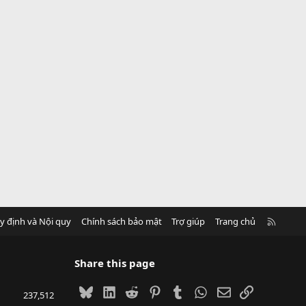
R
y định và Nội quy
Chính sách bảo mật
Trợ giúp
Trang chủ
S
S
Share this page
Bluesky
LinkedIn
Reddit
Pinterest
Tumblr
WhatsApp
Email
Link
237,512