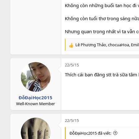
Không còn những buổi tan học đi 
Không còn tuổi thơ trong sáng n
Nhưng quan trọng nhất vì ta vẫn 
Lê Phương Thảo
,
chocuaHoa
,
Emil
R
e
a
c
22/5/15
t
Thích cái bạn đăng stt trà sữa tâm h
i
o
n
s
ĐỗĐạiHọc2015
:
Well-Known Member
22/5/15
ĐỗĐạiHọc2015 đã viết: