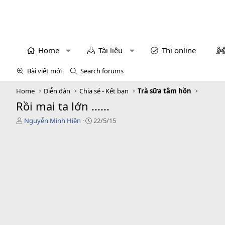
Home
Tài liệu
Thi online
Bài viết mới
Search forums
Home
Diễn đàn
Chia sẻ - Kết bạn
Trà sữa tâm hồn
Rồi mai ta lớn ......
T
N
Nguyễn Minh Hiền
22/5/15
h
g
r
à
e
y
a
g
d
ử
s
i
t
a
r
t
e