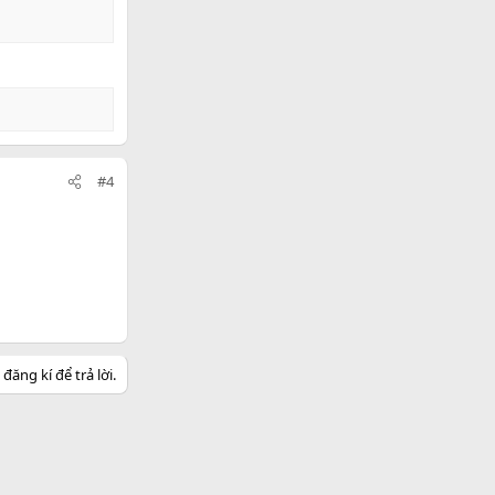
#4
ăng kí để trả lời.