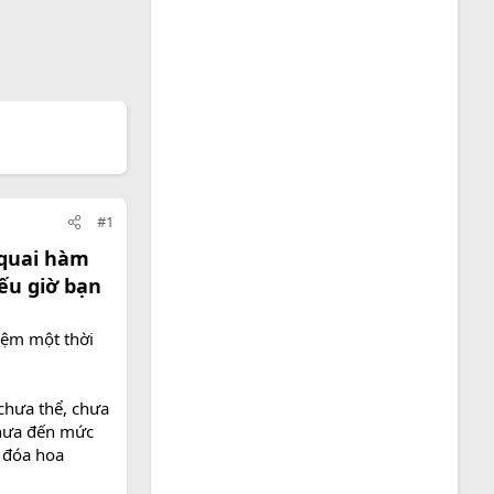
#1
 quai hàm
Nếu giờ bạn
niệm một thời
chưa thể, chưa
Chưa đến mức
ư đóa hoa