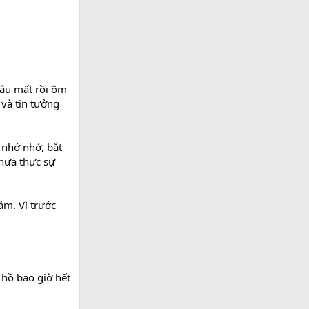
câu mất rồi ôm
 và tin tưởng
 nhớ nhớ, bắt
chưa thực sự
ảm. Vì trước
 hồ bao giờ hết