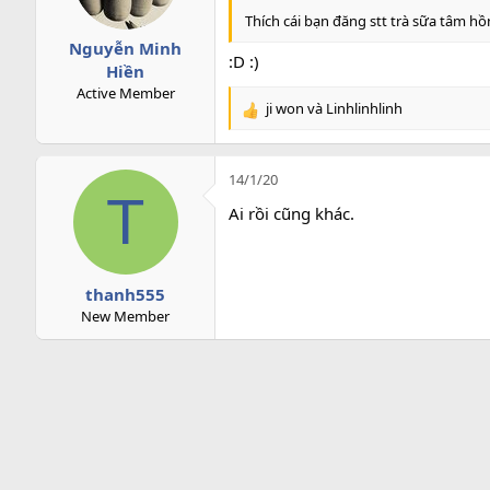
Thích cái bạn đăng stt trà sữa tâm hồn 
Nguyễn Minh
:D :)
Hiền
Active Member
ji won
và
Linhlinhlinh
R
e
a
c
14/1/20
t
T
Ai rồi cũng khác
.
i
o
n
s
thanh555
:
New Member