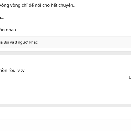
vòng vòng chỉ để nói cho hết chuyện…
ữa…
còn nhau.
ia Bùi
và 3 người khác
ồn rồi. :v :v
L