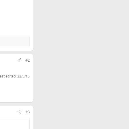
#2
ast edited:
22/5/15
#3