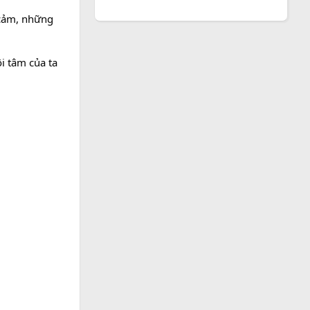
 cảm, những
i tâm của ta