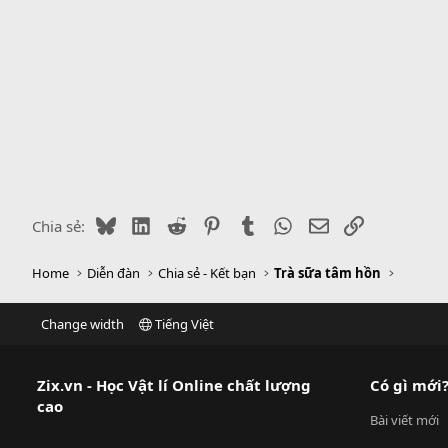
Bluesky
LinkedIn
Reddit
Pinterest
Tumblr
WhatsApp
Email
Link
Chia sẻ:
Home
Diễn đàn
Chia sẻ - Kết bạn
Trà sữa tâm hồn
Change width
Tiếng Việt
Zix.vn - Học Vật lí Online chất lượng
Có gì mới
cao
Bài viết mới