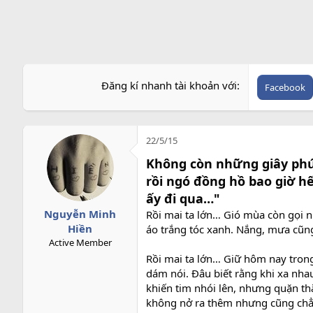
r
Đăng kí nhanh tài khoản với
Facebook
22/5/15
Không còn những giây phút
rồi ngó đồng hồ bao giờ hế
ấy đi qua…"
Nguyễn Minh
Rồi mai ta lớn… Gió mùa còn gọi nh
Hiền
áo trắng tóc xanh. Nắng, mưa cũn
Active Member
Rồi mai ta lớn… Giữ hôm nay tron
dám nói. Đâu biết rằng khi xa nha
khiến tim nhói lên, nhưng quặn th
không nở ra thêm nhưng cũng chẳ