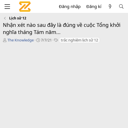
Đăng nhập
Đăng kí
Lịch sử 12
Nhận xét nào sau đây là đúng về cuộc Tổng khởi
nghĩa tháng Tám năm...
T
C
T
The Knowledge
7/7/21
trắc nghiệm lịch sử 12
á
r
a
c
e
g
g
a
s
i
t
ả
i
o
n
d
a
t
e