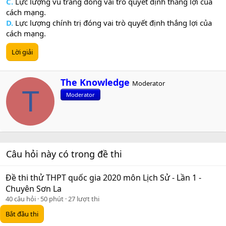
C.
Lực lượng vũ trang đóng vai trò quyết định thắng lợi của
cách mạng.
D.
Lực lượng chính trị đóng vai trò quyết định thắng lợi của
cách mạng.
Lời giải
W
The Knowledge
Moderator
r
T
Moderator
i
t
t
e
n
b
Câu hỏi này có trong đề thi
y
Đề thi thử THPT quốc gia 2020 môn Lịch Sử - Lần 1 -
Chuyên Sơn La
40 câu hỏi
50 phút
27 lượt thi
Bắt đầu thi