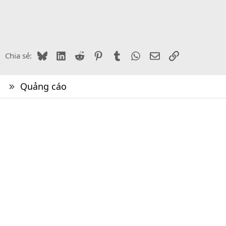
Bluesky
LinkedIn
Reddit
Pinterest
Tumblr
WhatsApp
Email
Link
Chia sẻ:
Quảng cáo