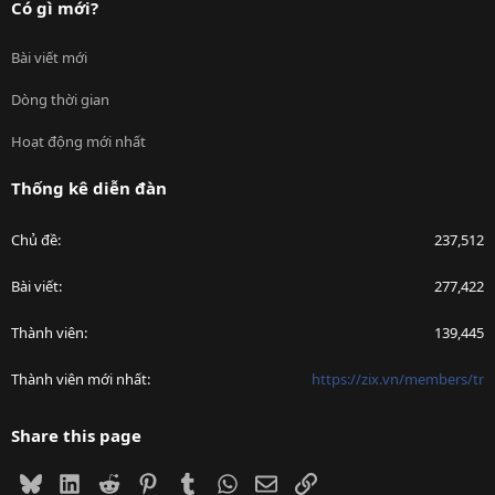
Có gì mới?
Bài viết mới
Dòng thời gian
Hoạt động mới nhất
Thống kê diễn đàn
Chủ đề
237,512
Bài viết
277,422
Thành viên
139,445
Thành viên mới nhất
https://zix.vn/members/tr
Share this page
Bluesky
LinkedIn
Reddit
Pinterest
Tumblr
WhatsApp
Email
Link