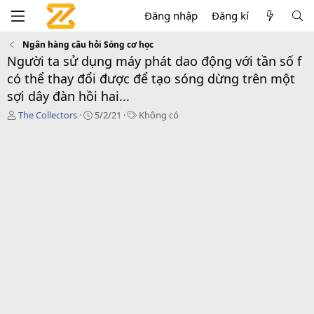
Đăng nhập
Đăng kí
Ngân hàng câu hỏi Sóng cơ học
Người ta sử dụng máy phát dao động với tần số f
có thể thay đổi được để tạo sóng dừng trên một
sợi dây đàn hồi hai...
T
C
T
The Collectors
5/2/21
Không có
á
r
a
c
e
g
g
a
s
i
t
ả
i
o
n
d
a
t
e