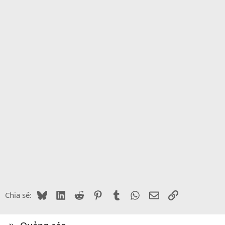
Bluesky
LinkedIn
Reddit
Pinterest
Tumblr
WhatsApp
Email
Link
Chia sẻ: