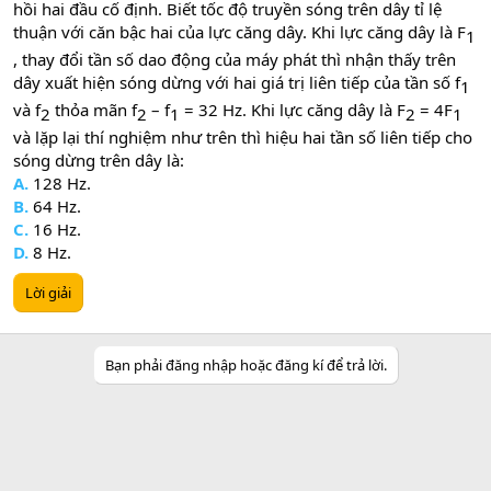
hồi hai đầu cố định. Biết tốc độ truyền sóng trên dây tỉ lệ
thuận với căn bậc hai của lực căng dây. Khi lực căng dây là F
1​
, thay đổi tần số dao động của máy phát thì nhận thấy trên
dây xuất hiện sóng dừng với hai giá trị liên tiếp của tần số f
1​
và f
thỏa mãn f
– f
= 32 Hz. Khi lực căng dây là F
= 4F
2​
2​
1​
2​
1​
và lặp lại thí nghiệm như trên thì hiệu hai tần số liên tiếp cho
sóng dừng trên dây là:
A.
128 Hz.
B.
64 Hz.
C.
16 Hz.
D.
8 Hz.
Lời giải
Bạn phải đăng nhập hoặc đăng kí để trả lời.