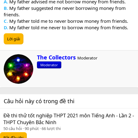
A.
My father advised me not borrow money from friends.
B.
My father suggested me never borrowing money from
friends.
C.
My father told me to never borrow money from friends.
D.
My father told me never to borrow money from friends.
Lời giải
W
The Collectors
Moderator
r
Moderator
i
t
t
e
n
b
Câu hỏi này có trong đề thi
y
Đề thi thử tốt nghiệp THPT 2021 môn Tiếng Anh - Lần 2 -
THPT Chuyên Bắc Ninh
50 câu hỏi
90 phút
66 lượt thi
Bắt đầu thi