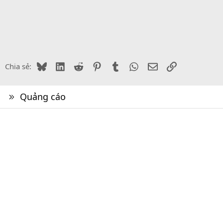
Bluesky
LinkedIn
Reddit
Pinterest
Tumblr
WhatsApp
Email
Link
Chia sẻ:
Quảng cáo