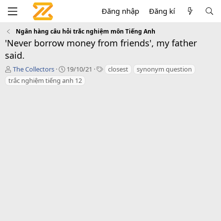
Đăng nhập
Đăng kí
Ngân hàng câu hỏi trắc nghiệm môn Tiếng Anh
'Never borrow money from friends', my father
said.
T
C
T
The Collectors
19/10/21
closest
synonym question
á
r
a
trắc nghiệm tiếng anh 12
c
e
g
g
a
s
i
t
ả
i
o
n
d
a
t
e