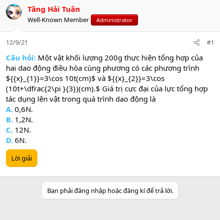
Tăng Hải Tuân
Well-Known Member
Administrator
12/9/21
#1
Câu hỏi:
Một vật khối lượng 200g thực hiện tổng hợp của
hai dao động điều hòa cùng phương có các phương trình
${{x}_{1}}=3\cos 10t(cm)$ và ${{x}_{2}}=3\cos
(10t+\dfrac{2\pi }{3})(cm).$ Giá trị cực đại của lực tổng hợp
tác dụng lên vật trong quá trình dao động là
A.
0,6N.
B.
1,2N.
C.
12N.
D.
6N.
Lời giải
Bạn phải đăng nhập hoặc đăng kí để trả lời.