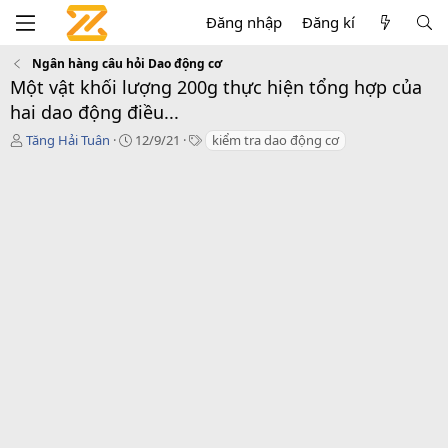
Đăng nhập
Đăng kí
Ngân hàng câu hỏi Dao động cơ
Một vật khối lượng 200g thực hiện tổng hợp của
hai dao động điều...
T
C
T
Tăng Hải Tuân
12/9/21
kiểm tra dao động cơ
á
r
a
c
e
g
g
a
s
i
t
ả
i
o
n
d
a
t
e