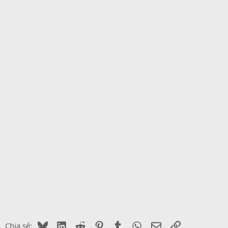
Bluesky
LinkedIn
Reddit
Pinterest
Tumblr
WhatsApp
Email
Link
Chia sẻ: