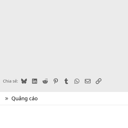
Bluesky
LinkedIn
Reddit
Pinterest
Tumblr
WhatsApp
Email
Link
Chia sẻ:
Quảng cáo