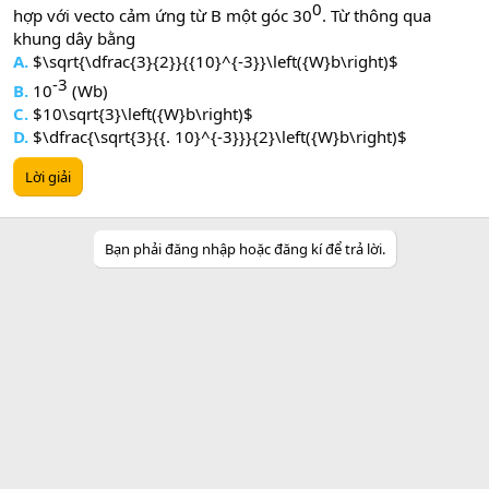
0​
hợp với vecto cảm ứng từ B một góc 30
. Từ thông qua
khung dây bằng
A.
$\sqrt{\dfrac{3}{2}}{{10}^{-3}}\left({W}b\right)$
-3​
B.
10
(Wb)
C.
$10\sqrt{3}\left({W}b\right)$
D.
$\dfrac{\sqrt{3}{{. 10}^{-3}}}{2}\left({W}b\right)$
Lời giải
Bạn phải đăng nhập hoặc đăng kí để trả lời.