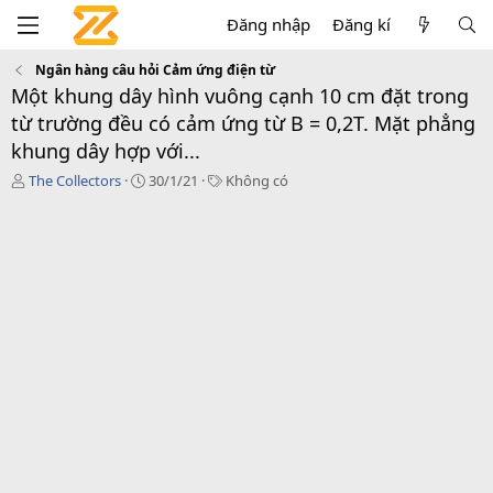
Đăng nhập
Đăng kí
Ngân hàng câu hỏi Cảm ứng điện từ
Một khung dây hình vuông cạnh 10 cm đặt trong
từ trường đều có cảm ứng từ B = 0,2T. Mặt phẳng
khung dây hợp với...
T
C
T
The Collectors
30/1/21
Không có
á
r
a
c
e
g
g
a
s
i
t
ả
i
o
n
d
a
t
e