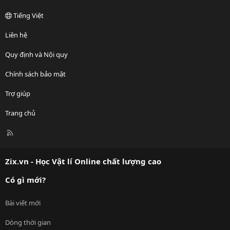
Tiếng Việt
Liên hệ
Quy định và Nội quy
Chính sách bảo mật
Trợ giúp
Trang chủ
R
S
S
Zix.vn - Học Vật lí Online chất lượng cao
Có gì mới?
Bài viết mới
Dòng thời gian