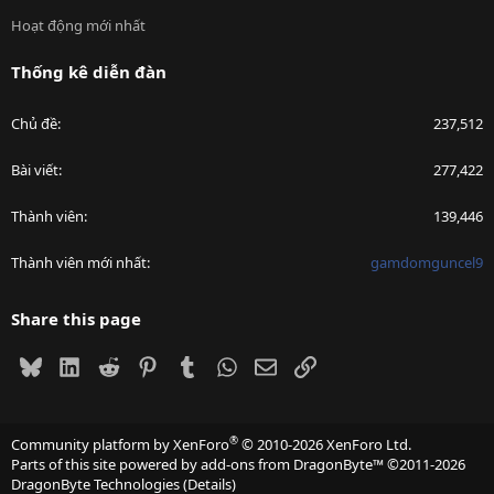
Hoạt động mới nhất
Thống kê diễn đàn
Chủ đề
237,512
Bài viết
277,422
Thành viên
139,446
Thành viên mới nhất
gamdomguncel9
Share this page
Bluesky
LinkedIn
Reddit
Pinterest
Tumblr
WhatsApp
Email
Link
®
Community platform by XenForo
© 2010-2026 XenForo Ltd.
Parts of this site powered by
add-ons from DragonByte™
©2011-2026
DragonByte Technologies
(
Details
)