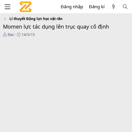
Đăng nhập
Đăng kí
Lí thuyết Động lực học vật rắn
Momen lực tác dụng lên trục quay cố định
T
N
lilac
14/5/15
h
g
r
à
e
y
a
g
d
ử
s
i
t
a
r
t
e
r