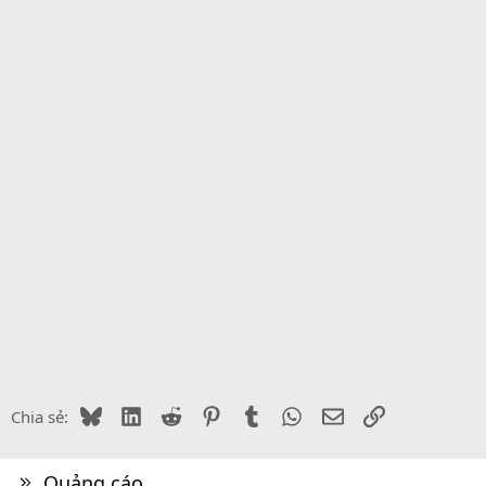
Bluesky
LinkedIn
Reddit
Pinterest
Tumblr
WhatsApp
Email
Link
Chia sẻ:
Quảng cáo