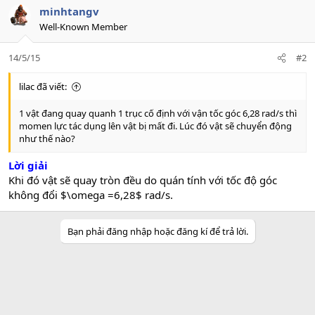
minhtangv
Well-Known Member
14/5/15
#2
lilac đã viết:
1 vật đang quay quanh 1 trục cố định với vận tốc góc 6,28 rad/s thì
momen lực tác dụng lên vật bị mất đi. Lúc đó vật sẽ chuyển động
như thế nào?
Lời giải
Khi đó vật sẽ quay tròn đều do quán tính với tốc độ góc
không đổi $\omega =6,28$ rad/s.
Bạn phải đăng nhập hoặc đăng kí để trả lời.