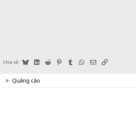
Bluesky
LinkedIn
Reddit
Pinterest
Tumblr
WhatsApp
Email
Link
Chia sẻ:
Quảng cáo