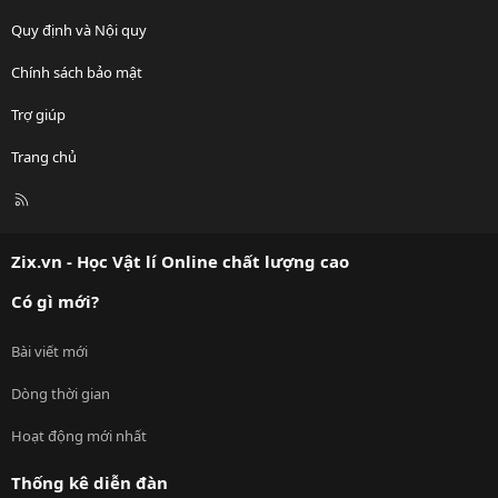
Quy định và Nội quy
Chính sách bảo mật
Trợ giúp
Trang chủ
R
S
S
Zix.vn - Học Vật lí Online chất lượng cao
Có gì mới?
Bài viết mới
Dòng thời gian
Hoạt động mới nhất
Thống kê diễn đàn