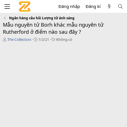
Đăng nhập
Đăng kí
Ngân hàng câu hỏi Lượng tử ánh sáng
Mẫu nguyên tử Borh khác mẫu nguyên tử
Rutherford ở điểm nào sau đây ?
T
C
T
The Collectors
1/2/21
Không có
á
r
a
c
e
g
g
a
s
i
t
ả
i
o
n
d
a
t
e