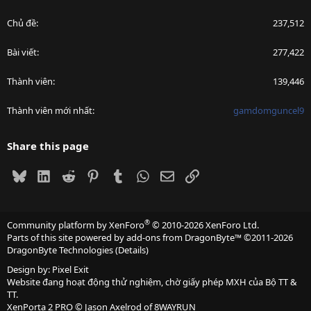
Chủ đề
237,512
Bài viết
277,422
Thành viên
139,446
Thành viên mới nhất
gamdomguncel9
Share this page
Bluesky
LinkedIn
Reddit
Pinterest
Tumblr
WhatsApp
Email
Link
®
Community platform by XenForo
© 2010-2026 XenForo Ltd.
Parts of this site powered by
add-ons from DragonByte™
©2011-2026
DragonByte Technologies
(
Details
)
Design by:
Pixel Exit
Website đang hoạt động thử nghiệm, chờ giấy phép MXH của Bộ TT &
TT.
XenPorta 2 PRO
© Jason Axelrod of
8WAYRUN