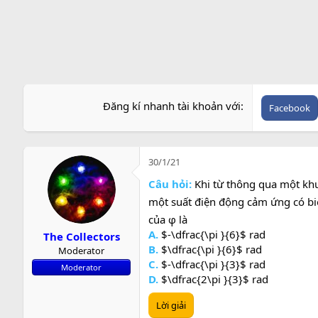
e
Đăng kí nhanh tài khoản với
Facebook
30/1/21
Câu hỏi:
Khi từ thông qua một khu
một suất điện động cảm ứng có bi
của φ là
A.
$-\dfrac{\pi }{6}$ rad
The Collectors
B.
$\dfrac{\pi }{6}$ rad
Moderator
C.
$-\dfrac{\pi }{3}$ rad
Moderator
D.
$\dfrac{2\pi }{3}$ rad
Lời giải