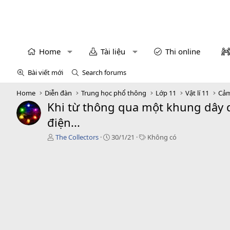
Home
Tài liệu
Thi online
Bài viết mới
Search forums
Home
Diễn đàn
Trung học phổ thông
Lớp 11
Vật lí 11
Cảm
Khi từ thông qua một khung dây d
điện...
T
C
T
The Collectors
30/1/21
Không có
á
r
a
c
e
g
g
a
s
i
t
ả
i
o
n
d
a
t