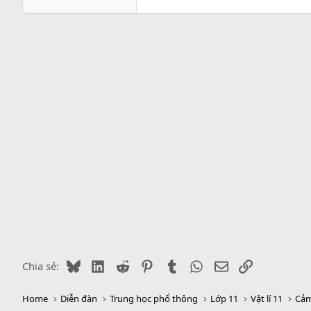
Bluesky
LinkedIn
Reddit
Pinterest
Tumblr
WhatsApp
Email
Link
Chia sẻ:
Home
Diễn đàn
Trung học phổ thông
Lớp 11
Vật lí 11
Cảm