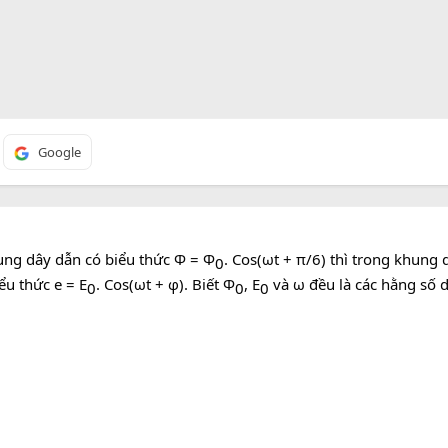
Google
ng dây dẫn có biểu thức Φ = Φ
. Cos(ωt + π/6) thì trong khung 
0​
ểu thức e = E
. Cos(ωt + φ). Biết Φ
, E
và ω đều là các hằng số d
0​
0​
0​