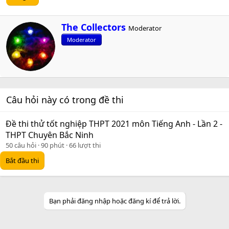
W
The Collectors
Moderator
r
Moderator
i
t
t
e
n
b
Câu hỏi này có trong đề thi
y
Đề thi thử tốt nghiệp THPT 2021 môn Tiếng Anh - Lần 2 -
THPT Chuyên Bắc Ninh
50 câu hỏi
90 phút
66 lượt thi
Bắt đầu thi
Bạn phải đăng nhập hoặc đăng kí để trả lời.