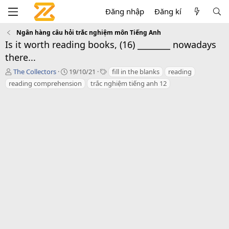
Đăng nhập
Đăng kí
Ngân hàng câu hỏi trắc nghiệm môn Tiếng Anh
Is it worth reading books, (16) ________ nowadays
there...
T
C
T
The Collectors
19/10/21
fill in the blanks
reading
á
r
a
reading comprehension
trắc nghiệm tiếng anh 12
c
e
g
g
a
s
i
t
ả
i
o
n
d
a
t
e