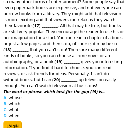
so many other forms of entertainment? Some people say that
even paperback books are expensive, and not everyone can
borrow books from a library. They might add that television
is more exciting and that viewers can relax as they watch
their favourite (
17
) ________. All that may be true, but books
are still very popular. They encourage the reader to use his or
her imagination for a start. You can read a chapter of a book,
or just a few pages, and then stop, of course, it may be so
(
18
) ________ that you can't stop! There are many different
kinds of books, so you can choose a crime novel or an
autobiography, or a book (
19
) ________ gives you interesting
information. If you find it hard to choose, you can read
reviews, or ask friends for ideas. Personally, I can't do
without books, but I can (
20
) ________ up television easily
enough. You can't watch television at bus stops!
The word or phrase which best fits the gap (19) is...
A.
whose
B.
which
C.
what
D.
when
Lời giải