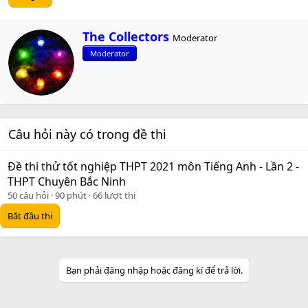
W
The Collectors
Moderator
r
Moderator
i
t
t
e
n
b
Câu hỏi này có trong đề thi
y
Đề thi thử tốt nghiệp THPT 2021 môn Tiếng Anh - Lần 2 -
THPT Chuyên Bắc Ninh
50 câu hỏi
90 phút
66 lượt thi
Bắt đầu thi
Bạn phải đăng nhập hoặc đăng kí để trả lời.