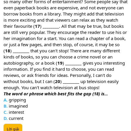
so many other forms of entertainment? Some people say that
even paperback books are expensive, and not everyone can
borrow books from a library. They might add that television
is more exciting and that viewers can relax as they watch
their favourite (
17
) ________. All that may be true, but books
are still very popular. They encourage the reader to use his or
her imagination for a start. You can read a chapter of a book,
or just a few pages, and then stop, of course, it may be so
(
18
) ________ that you can't stop! There are many different
kinds of books, so you can choose a crime novel or an
autobiography, or a book (
19
) ________ gives you interesting
information. If you find it hard to choose, you can read
reviews, or ask friends for ideas. Personally, I can't do
without books, but I can (
20
) ________ up television easily
enough. You can't watch television at bus stops!
The word or phrase which best fits the gap (18) is...
A.
gripping
B.
imagined
C.
interest
D.
current
Lời giải