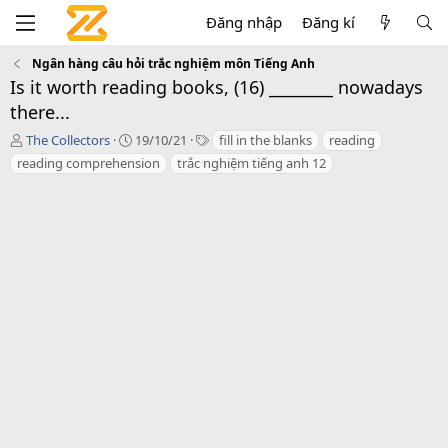
Đăng nhập
Đăng kí
Ngân hàng câu hỏi trắc nghiệm môn Tiếng Anh
Is it worth reading books, (16) ________ nowadays
there...
T
C
T
The Collectors
19/10/21
fill in the blanks
reading
á
r
a
reading comprehension
trắc nghiệm tiếng anh 12
c
e
g
g
a
s
i
t
ả
i
o
n
d
a
t
e