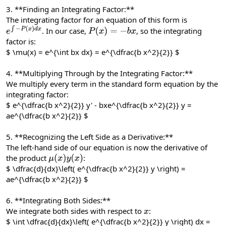
3. **Finding an Integrating Factor:**
The integrating factor for an equation of this form is
. In our case,
, so the integrating
e
∫
−
P
(
x
)
d
x
P
(
x
)
=
−
b
x
factor is:
$ \mu(x) = e^{\int bx dx} = e^{\dfrac{b x^2}{2}} $
4. **Multiplying Through by the Integrating Factor:**
We multiply every term in the standard form equation by the
integrating factor:
$ e^{\dfrac{b x^2}{2}} y' - bxe^{\dfrac{b x^2}{2}} y =
ae^{\dfrac{b x^2}{2}} $
5. **Recognizing the Left Side as a Derivative:**
The left-hand side of our equation is now the derivative of
the product
:
μ
(
x
)
y
(
x
)
$ \dfrac{d}{dx}\left( e^{\dfrac{b x^2}{2}} y \right) =
ae^{\dfrac{b x^2}{2}} $
6. **Integrating Both Sides:**
We integrate both sides with respect to
:
x
$ \int \dfrac{d}{dx}\left( e^{\dfrac{b x^2}{2}} y \right) dx =