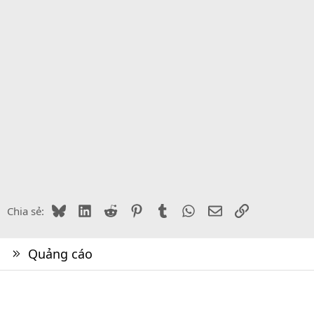
Bluesky
LinkedIn
Reddit
Pinterest
Tumblr
WhatsApp
Email
Link
Chia sẻ:
Quảng cáo