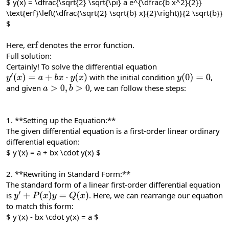
$ y(x) = \dfrac{\sqrt{2} \sqrt{\pi} a e^{\dfrac{b x^2}{2}}
\text{erf}\left(\dfrac{\sqrt{2} \sqrt{b} x}{2}\right)}{2 \sqrt{b}}
$
Here,
denotes the error function.
erf
Full solution:
Certainly! To solve the differential equation
with the initial condition
,
y
′
(
x
)
=
a
+
b
x
⋅
y
(
x
)
y
(
0
)
=
0
and given
, we can follow these steps:
a
>
0
,
b
>
0
1. **Setting up the Equation:**
The given differential equation is a first-order linear ordinary
differential equation:
$ y'(x) = a + bx \cdot y(x) $
2. **Rewriting in Standard Form:**
The standard form of a linear first-order differential equation
is
. Here, we can rearrange our equation
y
′
+
P
(
x
)
y
=
Q
(
x
)
to match this form:
$ y'(x) - bx \cdot y(x) = a $