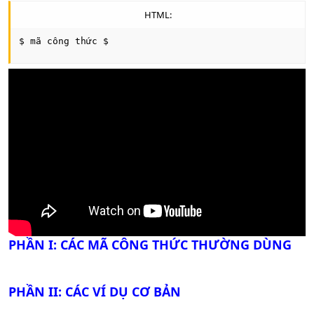
HTML:
$ mã công thức $
PHẦN I: CÁC MÃ CÔNG THỨC THƯỜNG DÙNG
PHẦN II: CÁC VÍ DỤ CƠ BẢN