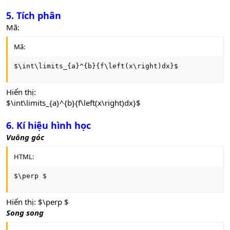
5. Tích phân
Mã:
Mã:
$\int\limits_{a}^{b}{f\left(x\right)dx}$
Hiển thị:
$\int\limits_{a}^{b}{f\left(x\right)dx}$
6. Kí hiệu hình học
Vuông góc
HTML:
$\perp $
Hiển thị: $\perp $
Song song