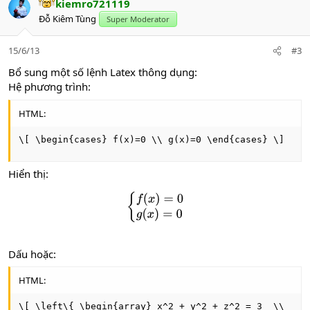
c
kiemro721119
t
Đỗ Kiêm Tùng
Super Moderator
i
o
n
15/6/13
#3
s
Bổ sung một số lệnh Latex thông dụng:
:
Hệ phương trình:
HTML:
\[ \begin{cases} f(x)=0 \\ g(x)=0 \end{cases} \]
Hiển thị:
{
f
(
x
)
=
0
g
(
x
)
=
0
Dấu hoặc:
HTML:
\[ \left\{ \begin{array} x^2 + y^2 + z^2 = 3  \\
