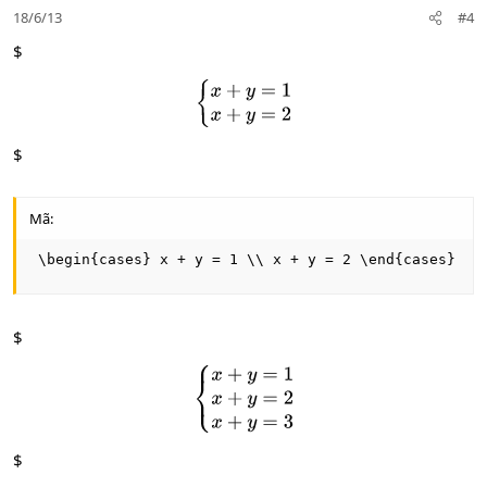
18/6/13
#4
n
s
$
:
{
x
+
y
=
1
x
+
y
=
2
$
Mã:
 \begin{cases} x + y = 1 \\ x + y = 2 \end{cases}
$
{
x
+
y
=
1
x
+
y
=
2
x
+
y
=
3
$