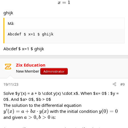
x
=
1
ghijk
Mã:
Abcdef $ x=1 $ ghijk
Abcdef $ x=1 $ ghijk
Zix Education
New Member
Administrator
19/11/23
#9
Solve $y'(x) = a + b \cdot y(x) \cdot x$. When $x= 0$ : $y =
0$. And $a> 0$, $b > 0$
The solution to the differential equation
with the initial condition
y
′
(
x
)
=
a
+
b
x
⋅
y
(
x
)
y
(
0
)
=
0
and given
is:
a
>
0
,
b
>
0