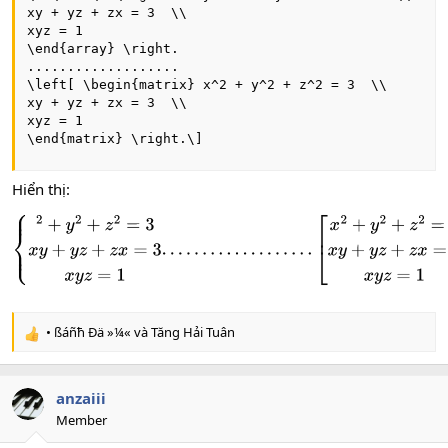
xy + yz + zx = 3  \\

xyz = 1

\end{array} \right.

...................

\left[ \begin{matrix} x^2 + y^2 + z^2 = 3  \\

xy + yz + zx = 3  \\

xyz = 1

\end{matrix} \right.\]
Hiển thị:
{
2
+
y
2
+
z
2
=
3
x
y
+
y
z
+
z
x
=
3
x
y
z
=
1
.
.
.
.
.
.
.
.
.
.
.
.
.
.
.
.
.
.
.
[
x
2
+
y
2
+
z
2
=
3
x
y
+
y
z
+
z
x
=
3
x
y
z
=
1
• ßáñħ Ðä »¼«
và
Tăng Hải Tuân
R
e
a
c
anzaiii
t
Member
i
o