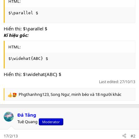
HTML:
$\parallel $
Hiển thị: $\parallel $
Kí hiệu góc:
HTML:
$\widehat{ABC} $
Hiển thị: $\widehat{ABC} $
Last edited:
27/10/13
Phgthanhng123
,
Song Ngư
,
minh béo
và 18 người khác
R
e
a
c
Đá Tảng
t
Tuệ Quang
Moderator
i
o
n
17/2/13
#2