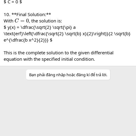
$ C = 0 $
10. **Final Solution:**
With
, the solution is:
C
=
0
$ y(x) = \dfrac{\sqrt{2} \sqrt{\pi} a
\text{erf}\left(\dfrac{\sqrt{2} \sqrt{b} x}{2}\right)}{2 \sqrt{b}
e^{\dfrac{b x^2}{2}}} $
This is the complete solution to the given differential
equation with the specified initial condition.
Bạn phải đăng nhập hoặc đăng kí để trả lời.