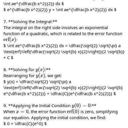
\int ae^{\dfrac{b x^2}{2}} dx $
$ e^{\dfrac{b x^2}{2}} y = \int ae^{\dfrac{b x^2}{2}} dx $
7. **Solving the Integral:**
The integral on the right side involves an exponential
function of a quadratic, which is related to the error function
:
erf
(
x
)
$ \int ae^{\dfrac{b x^2}{2}} dx = \dfrac{\sqrt{2} \sqrt{\pi} a
\text{erf}\left(\dfrac{\sqrt{2} \sqrt{b} x}{2}\right)}{2 \sqrt{b}}
+ C $
8. **Solving for
:**
y
(
x
)
Rearranging for
, we get:
y
(
x
)
$ y(x) = \dfrac{\sqrt{2} \sqrt{\pi} a
\text{erf}\left(\dfrac{\sqrt{2} \sqrt{b} x}{2}\right)}{2 \sqrt{b}
e^{\dfrac{b x^2}{2}}} + \dfrac{C}{e^{\dfrac{b x^2}{2}}} $
9. **Applying the Initial Condition
:**
y
(
0
)
=
0
When
, the error function
is zero, simplifying
x
=
0
erf
(
0
)
our equation. Applying the initial condition, we find:
$ 0 = \dfrac{C}{e^0} $