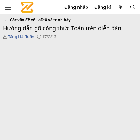
Đăng nhập
Đăng kí
Các vấn đề về LaTeX và trình bày
Hướng dẫn gõ công thức Toán trên diễn đàn
T
N
Tăng Hải Tuân
17/2/13
h
g
r
à
e
y
a
g
d
ử
s
i
t
a
r
t
e
r