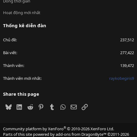
Dòng thời gian
Hoạt động mới nhất
Thống kê diễn đàn
Chủ đề
237,512
Bài viết
277,422
Thành viên
139,472
Thành viên mới nhất
raykobegiris9
Share this page
Bluesky
LinkedIn
Reddit
Pinterest
Tumblr
WhatsApp
Email
Link
®
Community platform by XenForo
© 2010-2026 XenForo Ltd.
Parts of this site powered by
add-ons from DragonByte™
©2011-2026