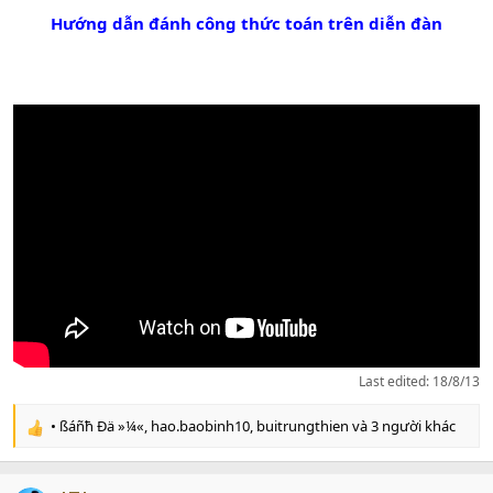
s
Hướng dẫn đánh công thức toán trên diễn đàn
:
Last edited:
18/8/13
• ßáñħ Ðä »¼«
,
hao.baobinh10
,
buitrungthien
và 3 người khác
R
e
a