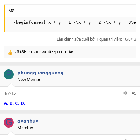
Mã:
  \begin{cases} x + y = 1 \\x + y = 2 \\x + y = 3\en
Lần chỉnh sửa cuối bởi 1 quản trị viên:
16/8/13
• ßáñħ Ðä »¼«
và
Tăng Hải Tuân
R
e
a
c
P
phungquangquang
t
New Member
i
o
4/7/15
#5
n
s
A.
B.
C.
D.
:
G
gvanhuy
Member