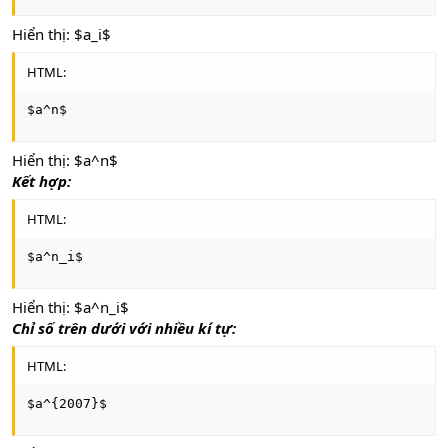
Hiển thị: $a_i$
HTML:
$a^n$
Hiển thị: $a^n$
Kết hợp:
HTML:
$a^n_i$
Hiển thị: $a^n_i$
Chỉ số trên dưới với nhiều kí tự:
HTML:
$a^{2007}$