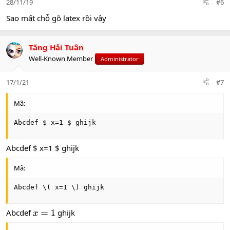
28/11/19
#6
Sao mất chỗ gõ latex rồi vậy
Tăng Hải Tuân
Well-Known Member
Administrator
17/1/21
#7
Mã:
Abcdef $ x=1 $ ghijk
Abcdef $ x=1 $ ghijk
Mã:
Abcdef \( x=1 \) ghijk
Abcdef
ghijk
x
=
1