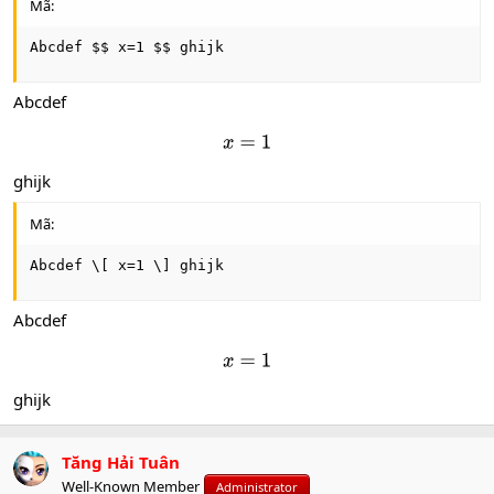
Mã:
Abcdef $$ x=1 $$ ghijk
Abcdef
x
=
1
ghijk
Mã:
Abcdef \[ x=1 \] ghijk
Abcdef
x
=
1
ghijk
Tăng Hải Tuân
Well-Known Member
Administrator