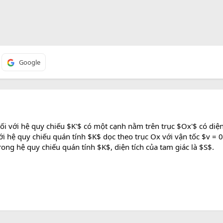
Google
i với hệ quy chiếu $K'$ có một cạnh nằm trên trục $Ox'$ có diện 
 hệ quy chiếu quán tính $K$ dọc theo trục Ox với vận tốc $v = 0,
ong hệ quy chiếu quán tính $K$, diện tích của tam giác là $S$.