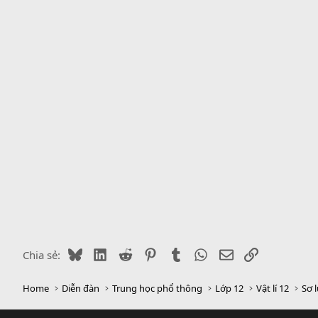
Bluesky
LinkedIn
Reddit
Pinterest
Tumblr
WhatsApp
Email
Link
Chia sẻ:
Home
Diễn đàn
Trung học phổ thông
Lớp 12
Vật lí 12
Sơ 