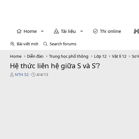
Home
Tài liệu
Thi online
Bài viết mới
Search forums
Home
Diễn đàn
Trung học phổ thông
Lớp 12
Vật lí 12
Sơ 
Hệ thức liên hệ giữa S và S’?
T
N
NTH 52
4/4/13
h
g
r
à
e
y
a
g
d
ử
s
i
t
a
r
t
e