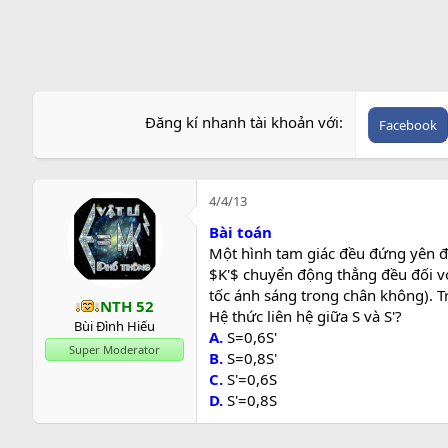
r
Đăng kí nhanh tài khoản với
Facebook
4/4/13
Bài toán
Một hình tam giác đều đứng yên đố
$K'$ chuyển động thẳng đều đối với
tốc ánh sáng trong chân không). Tr
NTH 52
Hệ thức liên hệ giữa S và S'?
Bùi Đình Hiếu
A.
S=0,6S'
Super Moderator
B.
S=0,8S'
C.
S'=0,6S
D.
S'=0,8S