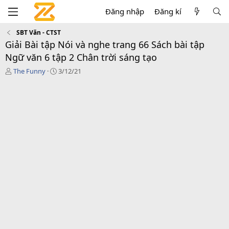
Đăng nhập
Đăng kí
SBT Văn - CTST
Giải Bài tập Nói và nghe trang 66 Sách bài tập
Ngữ văn 6 tập 2 Chân trời sáng tạo
T
C
The Funny
3/12/21
á
r
c
e
g
a
i
t
ả
i
o
n
d
a
t
e