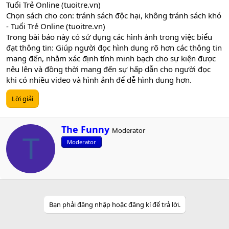
Tuổi Trẻ Online (tuoitre.vn)
Chọn sách cho con: tránh sách độc hại, không tránh sách khó
- Tuổi Trẻ Online (tuoitre.vn)
Trong bài báo này có sử dụng các hình ảnh trong việc biểu
đạt thông tin: Giúp người đọc hình dung rõ hơn các thông tin
mang đến, nhằm xác định tính minh bạch cho sự kiện được
nêu lên và đồng thời mang đến sự hấp dẫn cho người đọc
khi có nhiều video và hình ảnh để dễ hình dung hơn.
Lời giải
W
The Funny
Moderator
r
T
Moderator
i
t
t
e
n
b
y
Bạn phải đăng nhập hoặc đăng kí để trả lời.