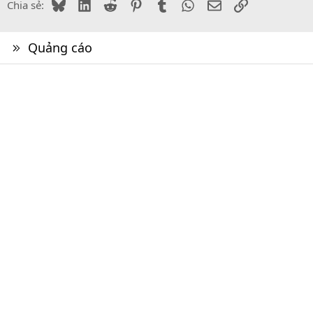
Bluesky
LinkedIn
Reddit
Pinterest
Tumblr
WhatsApp
Email
Link
Chia sẻ:
Quảng cáo