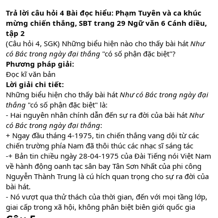
Trả lời câu hỏi 4 Bài đọc hiểu: Phạm Tuyên và ca khúc
mừng chiến thắng, SBT trang 29 Ngữ văn 6 Cánh diều,
tập 2
(Câu hỏi 4, SGK) Những biểu hiện nào cho thấy bài hát
Như
có Bác trong ngày đại thắng
"có số phận đặc biệt"?
Phương pháp giải:
Đọc kĩ văn bản
Lời giải chi tiết:
Những biểu hiện cho thấy bài hát
Như có Bác trong ngày đại
thắng
"có số phận đặc biệt" là:
- Hai nguyên nhân chính dẫn đến sự ra đời của bài hát
Như
có Bác trong ngày đại thắng
:
+ Ngay đầu tháng 4-1975, tin chiến thắng vang dội từ các
chiến trường phía Nam đã thôi thúc các nhạc sĩ sáng tác
-+ Bản tin chiều ngày 28-04-1975 của Đài Tiếng nói Việt Nam
về hành động oanh tạc sân bay Tân Sơn Nhất của phi công
Nguyễn Thành Trung là cú hích quan trọng cho sự ra đời của
bài hát.
- Nó vượt qua thử thách của thời gian, đến với mọi tầng lớp,
giai cấp trong xã hội, không phân biệt biên giới quốc gia