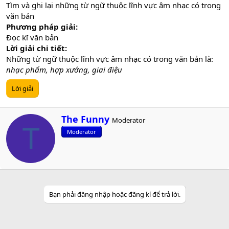
Tìm và ghi lại những từ ngữ thuộc lĩnh vực âm nhạc có trong
văn bản
Phương pháp giải:
Đọc kĩ văn bản
Lời giải chi tiết:
Những từ ngữ thuộc lĩnh vực âm nhạc có trong văn bản là:
nhạc phẩm, hợp xướng, giai điệu
Lời giải
W
The Funny
Moderator
r
T
Moderator
i
t
t
e
n
b
y
Bạn phải đăng nhập hoặc đăng kí để trả lời.