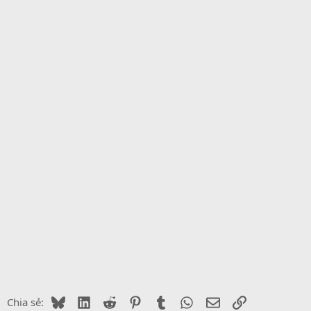
Bluesky
LinkedIn
Reddit
Pinterest
Tumblr
WhatsApp
Email
Link
Chia sẻ: