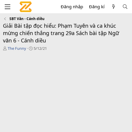
Đăng nhập
Đăng kí
SBT Văn - Cánh diều
Giải Bài tập đọc hiểu: Phạm Tuyên và ca khúc
mừng chiến thắng trang 29a Sách bài tập Ngữ
văn 6 - Cánh diều
T
C
The Funny
5/12/21
á
r
c
e
g
a
i
t
ả
i
o
n
d
a
t
e