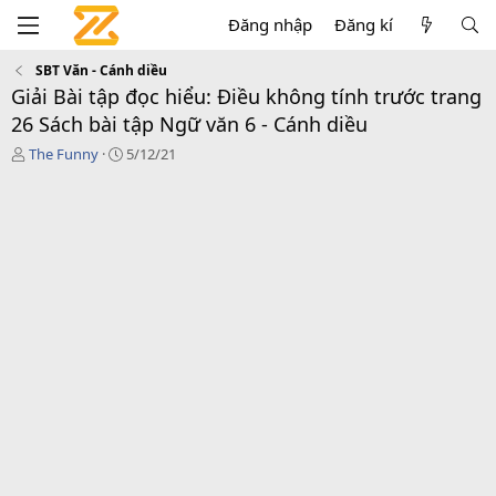
Đăng nhập
Đăng kí
SBT Văn - Cánh diều
Giải Bài tập đọc hiểu: Điều không tính trước trang
26 Sách bài tập Ngữ văn 6 - Cánh diều
T
C
The Funny
5/12/21
á
r
c
e
g
a
i
t
ả
i
o
n
d
a
t
e