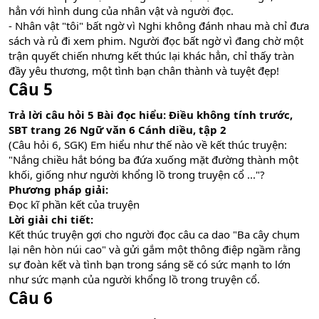
hẳn với hình dung của nhân vật và người đọc.
- Nhân vật "tôi" bất ngờ vì Nghi không đánh nhau mà chỉ đưa
sách và rủ đi xem phim. Người đọc bất ngờ vì đang chờ một
trận quyết chiến nhưng kết thúc lại khác hẳn, chỉ thấy tràn
đầy yêu thương, một tình bạn chân thành và tuyệt đẹp!
Câu 5
Trả lời câu hỏi 5 Bài đọc hiểu: Điều không tính trước,
SBT trang 26 Ngữ văn 6 Cánh diều, tập 2
(Câu hỏi 6, SGK) Em hiểu như thế nào về kết thúc truyện:
"Nắng chiều hắt bóng ba đứa xuống mặt đường thành một
khối, giống như người khổng lồ trong truyện cổ ..."?
Phương pháp giải:
Đọc kĩ phần kết của truyện
Lời giải chi tiết:
Kết thúc truyện gợi cho người đọc câu ca dao "Ba cây chụm
lại nên hòn núi cao" và gửi gắm một thông điệp ngầm rằng
sự đoàn kết và tình bạn trong sáng sẽ có sức mạnh to lớn
như sức mạnh của người khổng lồ trong truyện cổ.
Câu 6