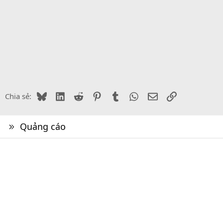
Bluesky
LinkedIn
Reddit
Pinterest
Tumblr
WhatsApp
Email
Link
Chia sẻ:
Quảng cáo