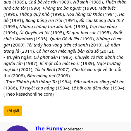
qua
(1989),
Chú bé rắc rối
(1989),
Nữ sinh
(1989),
Thiên thần
nhỏ của tôi
(1990),
Phòng trọ ba người
(1990),
Mắt biếc
(1990),
Thằng quỷ nhỏ
(1990),
Hoa hồng xứ khác
(1991),
Hạ
đỏ
(1991),
Bong bóng lên trời
(1991),
Bồ câu không đưa thư
(1993),
Những chàng trai xấu tính
(1993),
Trại hoa vàng
(1994),
Út Quyên và tôi
(1995),
Đi qua hoa cúc
(1995),
Buổi
chiều Windows
(1995),
Quán Gò đi lên
(1999),
Những cô em
gái
(2000),
Tôi thấy hoa vàng trên cỏ xanh
(2010),
Lá nằm
trong lá
(2011),
Có hai con mèo ngồi bên cửa sổ
(2012).
- Truyện ngắn:
Cú phạt đền
(1985),
Chuyện cổ tích dành cho
người lớn
(1987),
Bí mật của một võ sĩ
(1989),
Ngôi trường
mọi khi
(2001),
Tôi là Bêtô
(2007),
Cho tôi xin một
vé đi tuổi
thơ (2008),
Đảo mộng mơ
(2009).
- Thơ:
Thành phố tháng Tư
(1984),
Đầu xuân ra sông giặt áo
(1986),
Tứ tuyệt cho nàng
(1994),
Lễ hội của đêm đen
(1994).
(Theo kesachonline.com)
Lời giải
W
The Funny
Moderator