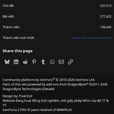
Chủ đề
237,512
Bài viết
277,422
Thành viên
139,445
Thành viên mới nhất
https://zix.vn/members/tr
Share this page
Bluesky
LinkedIn
Reddit
Pinterest
Tumblr
WhatsApp
Email
Link
®
Community platform by XenForo
© 2010-2026 XenForo Ltd.
Parts of this site powered by
add-ons from DragonByte™
©2011-2026
DragonByte Technologies
(
Details
)
Design by:
Pixel Exit
Website đang hoạt động thử nghiệm, chờ giấy phép MXH của Bộ TT &
TT.
XenPorta 2 PRO
© Jason Axelrod of
8WAYRUN