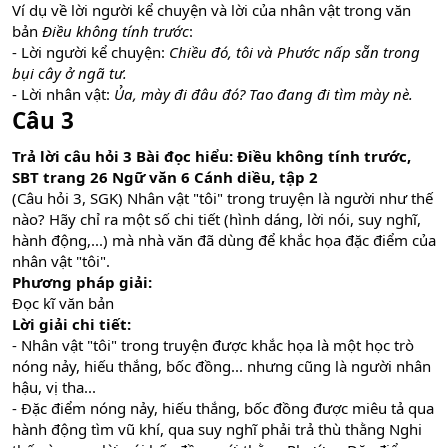
Ví dụ về lời người kể chuyện và lời của nhân vật trong văn
bản
Điều không tính trước
:
- Lời người kể chuyện:
Chiều đó, tôi và Phước nấp sẵn trong
bụi cây ở ngã tư.
- Lời nhân vật:
Ủa, mày đi đâu đó? Tao đang đi tìm mày nè.
Câu 3
Trả lời câu hỏi 3 Bài đọc hiểu: Điều không tính trước,
SBT trang 26 Ngữ văn 6 Cánh diều, tập 2
(Câu hỏi 3, SGK) Nhân vật "tôi" trong truyện là người như thế
nào? Hãy chỉ ra một số chi tiết (hình dáng, lời nói, suy nghĩ,
hành động,...) mà nhà văn đã dùng để khắc họa đặc điểm của
nhân vật "tôi".
Phương pháp giải:
Đọc kĩ văn bản
Lời giải chi tiết:
- Nhân vật "tôi" trong truyện được khắc họa là một học trò
nóng nảy, hiếu thắng, bốc đồng... nhưng cũng là người nhân
hậu, vị tha...
- Đặc điểm nóng nảy, hiếu thắng, bốc đồng được miêu tả qua
hành động tìm vũ khí, qua suy nghĩ phải trả thù thằng Nghi