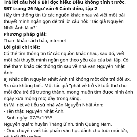
Trả lời câu hỏi 6 Bài đọc hiểu: Điều không tính trước,
SBT trang 26 Ngữ văn 6 Cánh diều, tập 2
Hãy tìm thông tin từ các nguồn khác nhau và viết một bài
thuyết minh ngắn gọn để trả lời câu hỏi: "Tác giả Nguyễn
Nhật Ánh là ai?".
Phương pháp giải:
Tham khảo sách bảo, internet
Lời giải chi tiết:
Có thể tìm thông tin từ các nguồn khác nhau, sau đó, viết
một bài thuyết minh ngắn gọn theo yêu cầu của bài tập. Có
thể tham khảo các thông tin sau về nhà văn Nguyễn Nhật
Ánh:
a) Nhắc đến Nguyễn Nhật Ánh thì không một đứa trẻ đời 8x,
9x nào không biết. Một tác giả "phát vé trở về tuổi thơ cho
mỗi đứa trẻ đã trưởng thành, mong muốn tìm được hình ảnh
ngày xưa mộng mơ, đầy trong sáng.
b) Vài nét về tiểu sử nhà văn Nguyễn Nhật Ánh:
- Tên thật: Nguyễn Nhật Ánh.
- Sinh ngày: 07/5/1955.
Nguyên quán: huyện Thăng Bình, tỉnh Quảng Nam.
- Ông chuyên viết tác phẩm văn học dành cho tuổi mới lớn,
cái tuổi đầy mộng