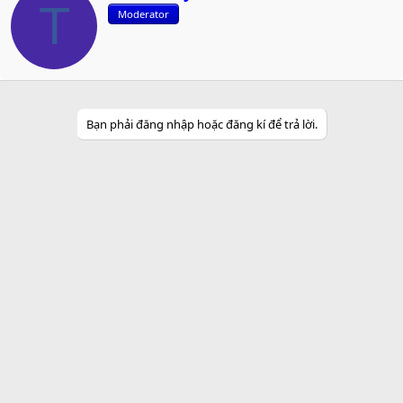
r
T
Moderator
i
t
t
e
n
b
y
Bạn phải đăng nhập hoặc đăng kí để trả lời.