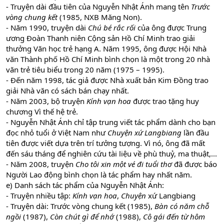
- Truyện dài đầu tiên của Nguyễn Nhật Ánh mang tên
Trước
vòng chung kết
(1985, NXB Măng Non).
- Năm 1990, truyện dài
Chú bé rắc rối
của ông được Trung
ương Đoàn Thanh niên Cộng sản Hồ Chí Minh trao giải
thưởng Văn học trẻ hạng A. Năm 1995, ông được Hội Nhà
văn Thành phố Hồ Chí Minh bình chọn là một trong 20 nhà
văn trẻ tiêu biểu trong 20 năm (1975 – 1995).
- Đến năm 1998, tác giả được Nhà xuất bản Kim Đồng trao
giải Nhà văn có sách bán chạy nhất.
- Năm 2003, bộ truyện
Kính vạn hoa
được trao tặng huy
chương Vì thế hệ trẻ.
- Nguyễn Nhật Ánh chỉ tập trung viết tác phẩm dành cho bạn
đọc nhỏ tuổi ở Việt Nam như
Chuyện xứ Langbiang
lần đầu
tiên được viết dựa trên trí tưởng tượng. Vì nó, ông đã mất
đến sáu tháng để nghiên cứu tài liệu về phù thuỷ, ma thuật,...
- Năm 2008, truyện
Cho tôi xin một vé đi tuổi thơ
đã được báo
Người Lao động bình chọn là tác phẩm hay nhất năm.
e) Danh sách tác phẩm của Nguyễn Nhật Ánh:
- Truyện nhiều tập:
Kính vạn hoa
,
Chuyện
xứ Langbiang
- Truyện dài: Trước vòng chung kết (1985),
Bàn có năm chỗ
ngồi
(1987),
Còn chút gì để nhớ
(1988),
Cô gái đến từ hôm