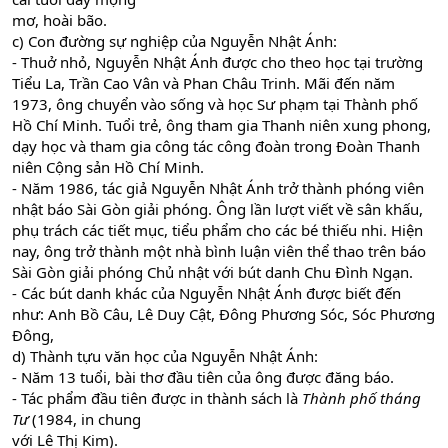
mơ, hoài bão.
c) Con đường sự nghiệp của Nguyễn Nhật Ánh:
- Thuở nhỏ, Nguyễn Nhật Ánh được cho theo học tại trường
Tiểu La, Trần Cao Vân và Phan Châu Trinh. Mãi đến năm
1973, ông chuyển vào sống và học Sư phạm tại Thành phố
Hồ Chí Minh. Tuổi trẻ, ông tham gia Thanh niên xung phong,
dạy học và tham gia công tác công đoàn trong Đoàn Thanh
niên Cộng sản Hồ Chí Minh.
- Năm 1986, tác giả Nguyễn Nhật Ánh trở thành phóng viên
nhật báo Sài Gòn giải phóng. Ông lần lượt viết về sân khấu,
phụ trách các tiết mục, tiểu phẩm cho các bé thiếu nhi. Hiện
nay, ông trở thành một nhà bình luận viên thể thao trên báo
Sài Gòn giải phóng Chủ nhật với bút danh Chu Đình Ngạn.
- Các bút danh khác của Nguyễn Nhật Ánh được biết đến
như: Anh Bồ Câu, Lê Duy Cật, Đông Phương Sóc, Sóc Phương
Đông,
d) Thành tựu văn học của Nguyễn Nhật Ánh:
- Năm 13 tuổi, bài thơ đầu tiên của ông được đăng báo.
- Tác phẩm đầu tiên được in thành sách là
Thành phố tháng
Tư
(1984, in chung
với Lê Thị Kim).