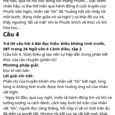
thế nào, qua lời nói bốc đồng với thằng Phước... Đặc điểm
nhân hậu, vị tha thể hiện qua hành động ở cuối truyện (sợ
Phước bắn Nghi, nhân vật "tôi" đã "hoảng hốt vội nhảy tới
một bước, đứng chắn giữa nó và Nghi") và thái độ vui vẻ,
thấy ngượng "đỏ cả mặt" khi bị Phước khích về thức vũ khí
hóa học...
Câu 4
Trả lời câu hỏi 4 Bài đọc hiểu: Điều không tính trước,
SBT trang 26 Ngữ văn 6 Cánh diều, tập 2
(Câu hỏi 4, SGK) Điều gì tạo nên sự hấp dẫn trong phần kết
thúc của câu chuyện (phần 4)?
Phương pháp giải:
Đọc kĩ văn bản
Lời giải chi tiết:
Phần (4) của truyện khiến cho nhân vật "tôi" bất ngờ, lúng
túng vì không tính trước được tình huống ứng xử của nhân
vật Nghi.
- Ngay từ đầu, qua suy nghĩ, miêu tả hành động tìm vũ khí và
tưởng tượng ra cách đánh, cách bày binh bố trận của nhân
vật "tôi", người đọc căng thẳng, hồi hộp vì sẽ có một trận ẩu
đả diễn ra quyết liệt. Nhưng rồi kết cục lại rất bất ngờ, khác