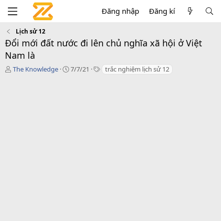
Đăng nhập
Đăng kí
Lịch sử 12
Đổi mới đất nước đi lên chủ nghĩa xã hội ở Việt
Nam là
T
C
T
The Knowledge
7/7/21
trắc nghiệm lịch sử 12
á
r
a
c
e
g
g
a
s
i
t
ả
i
o
n
d
a
t
e