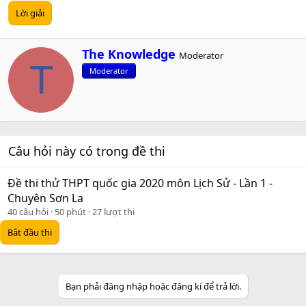
Lời giải
W
The Knowledge
Moderator
r
T
Moderator
i
t
t
e
n
b
Câu hỏi này có trong đề thi
y
Đề thi thử THPT quốc gia 2020 môn Lịch Sử - Lần 1 -
Chuyên Sơn La
40 câu hỏi
50 phút
27 lượt thi
Bắt đầu thi
Bạn phải đăng nhập hoặc đăng kí để trả lời.