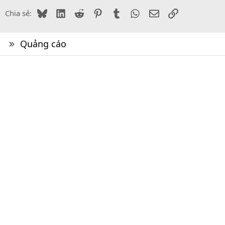
Bluesky
LinkedIn
Reddit
Pinterest
Tumblr
WhatsApp
Email
Link
Chia sẻ:
Quảng cáo