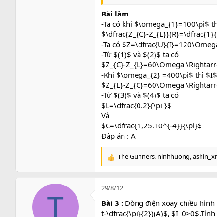
Bài làm
-Ta có khi $\omega_{1}=100\pi$ th
$\dfrac{Z_{C}-Z_{L}}{R}=\dfrac{1}{
-Ta có $Z=\dfrac{U}{I}=120\Omega
-Từ $(1)$ và $(2)$ ta có
$Z_{C}-Z_{L}=60\Omega \Rightarr
-Khi $\omega_{2} =400\pi$ thì $I$
$Z_{L}-Z_{C}=60\Omega \Rightarr
-Từ $(3)$ và $(4)$ ta có
$L=\dfrac{0.2}{\pi }$
Và
$C=\dfrac{1,25.10^{-4}}{\pi}$
Đáp án : A
The Gunners
,
ninhhuong
,
ashin_
R
e
a
c
29/8/12
t
T
Bài 3 :
Dòng điện xoay chiều hình 
i
o
t-\dfrac{\pi}{2})(A)$, $I_0>0$.Tín