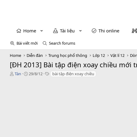
Home
Tài liệu
Thi online
Bài viết mới
Search forums
Home
Diễn đàn
Trung học phổ thông
Lớp 12
Vật lí 12
Dòn
[ĐH 2013] Bài tập điện xoay chiều mới 
T
N
T
Tàn
29/8/12
bài tập điện xoay chiều
h
g
a
r
à
g
e
y
s
a
g
d
ử
s
i
t
a
r
t
e