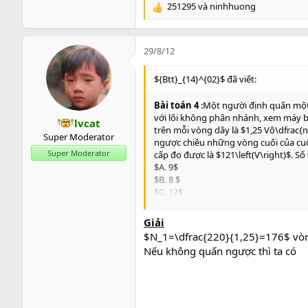
251295
và
ninhhuong
R
e
a
c
29/8/12
t
i
${Btt}_{14}^{02}$ đã viết:
o
n
Bài toán 4
:Một người định quấn một 
s
với lõi không phân nhánh, xem máy biế
lvcat
:
trên mỗi vòng dây là $1,25 Vô\dfrac
Super Moderator
ngược chiều những vòng cuối của cuộn
Super Moderator
cấp đo được là $121\left(V\right)$. S
$A. 9$
$B. 8 $
$C. 12$
$D. 10$
Giải
$N_1=\dfrac{220}{1,25}=176$ vò
Nếu không quấn ngược thì ta có