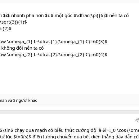
ì $i$ nhanh pha hơn $u$ một góc $\dfrac{\pi}{6}$ nên ta có
\sqrt{3}}(1)$
 (2)$
ow \omega_{1} L-\dfrac{1}{\omega_{1} C}=60(3)$
 không đổi nên ta có
ow \omega_{2} L-\dfrac{2}{\omega_{2} C}=60(4)$
xman
và 3 người khác
$\sin$ chạy qua mạch có biểu thức cường độ là $i=I_0 \cos (\om
h từ lúc $t=0(s)$ điện lượng chuyển qua tiết diện thẳng dây dẫn c