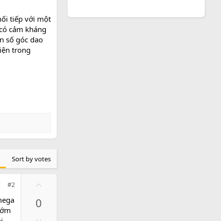
ối tiếp với một
 có cảm kháng
ần số góc dao
điện trong
Sort by votes
U
#2
p
mega
0
v
 sớm
o
D
i