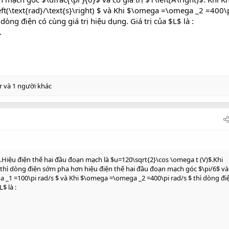
t(\text{rad}/\text{s}\right) $ và Khi $\omega =\omega _2 =400\p
ì dòng điện có cùng giá trị hiệu dụng. Giá trị của $L$ là :
.
r
và 1 người khác
 .Hiệu điện thế hai đầu đoạn mạch là $u=120\sqrt{2}\cos \omega t (V)$.Khi
thì dòng điện sớm pha hơn hiệu điện thế hai đầu đoạn mạch góc $\pi/6$ và
a _1 =100\pi rad/s $ và Khi $\omega =\omega _2 =400\pi rad/s $ thì dòng đi
$ là :