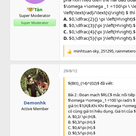
$\omega =\omega _1 =100\pi \ \lef
Tàn
\left(\text{rad}/\text{s}\right) $ th
Super Moderator
A.
$0,\dfrac{2}{} \pi \left(H\right)$
Super Moderator
B.
$0,\dfrac{3}{\pi }\left(H\right).$
C.
$0,\dfrac{4}{\pi }\left(H\right).$
D.
$0,\dfrac{5}{\pi }\left(H\right).$
minhtuan-sky
,
251295
,
rainmetero
R
e
a
c
29/8/12
t
i
${Btt}_{14}^{02}$ đã viết:
o
n
Bài 2 : Đoạn mạch $RLC$ mắc nối tiếp
s
$\omega =\omega _1 =100 \pi rad/s $ 
Demonhk
:
giá trị $1(A)$.Khi Khi $\omega =\omeg
Active Member
có cùng giá trị hiệu dụng. Giá trị của $L
A. $0,2/ \pi (H)$.
B. $0,3/\pi (H).$
C. $0,4/\pi (H).$
D. $0,5/\pi (H).$