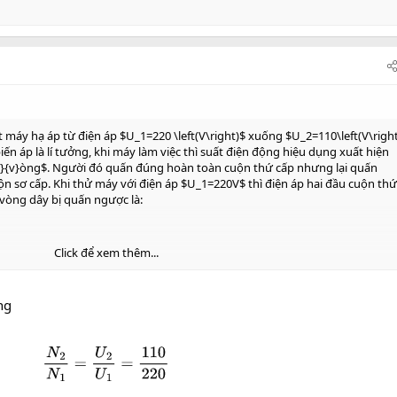
máy hạ áp từ điện áp $U_1=220 \left(V\right)$ xuống $U_2=110\left(V\righ
n áp là lí tưởng, khi máy làm việc thì suất điện động hiệu dụng xuất hiện
{n}{v}òng$. Người đó quấn đúng hoàn toàn cuộn thứ cấp nhưng lại quấn
 sơ cấp. Khi thử máy với điện áp $U_1=220V$ thì điện áp hai đầu cuộn thứ
ố vòng dây bị quấn ngược là:
Click để xem thêm...
ng
N
2
N
1
=
U
2
U
1
=
110
220