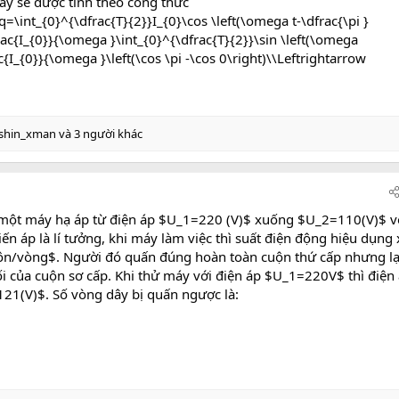
ây sẽ được tính theo công thức
=\int_{0}^{\dfrac{T}{2}}I_{0}\cos \left(\omega t-\dfrac{\pi }
ac{I_{0}}{\omega }\int_{0}^{\dfrac{T}{2}}\sin \left(\omega
{I_{0}}{\omega }\left(\cos \pi -\cos 0\right)
\
\Leftrightarrow
shin_xman
và 3 người khác
một máy hạ áp từ điện áp $U_1=220 (V)$ xuống $U_2=110(V)$ v
n áp là lí tưởng, khi máy làm việc thì suất điện động hiệu dụng 
Vôn/vòng$. Người đó quấn đúng hoàn toàn cuộn thứ cấp nhưng lạ
 của cuộn sơ cấp. Khi thử máy với điện áp $U_1=220V$ thì điện
121(V)$. Số vòng dây bị quấn ngược là: