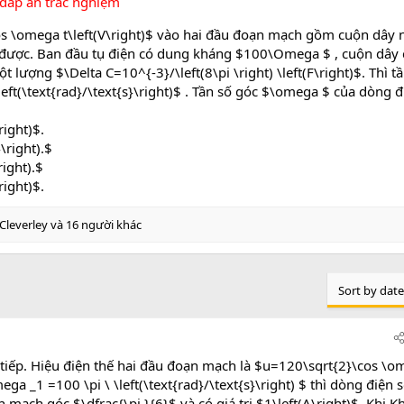
 đáp án trắc nghiệm
s \omega t\left(V\right)$ vào hai đầu đoạn mạch gồm cuộn dây n
i được. Ban đầu tụ điện có dung kháng $100\Omega $ , cuộn dây
ượng $\Delta C=10^{-3}/\left(8\pi \right) \left(F\right)$. Thì t
left(\text{rad}/\text{s}\right)$ . Tần số góc $\omega $ của dòng 
right)$.
\right).$
right).$
right)$.
leverley
và 16 người khác
Sort by date
ếp. Hiệu điện thế hai đầu đoạn mạch là $u=120\sqrt{2}\cos \o
ega _1 =100 \pi \ \left(\text{rad}/\text{s}\right) $ thì dòng điện
mạch góc $\dfrac{\pi }{6}$ và có giá trị $1\left(A\right)$. Khi Kh