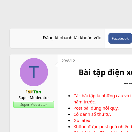
r
Đăng kí nhanh tài khoản với
Facebook
29/8/12
T
Bài tập điện 
---
Tàn
Các bài tập là những câu và 
Super Moderator
năm trước.
Super Moderator
Post bài đúng nội quy.
Có đánh số thứ tự.
Gõ latex
Không được post quá nhiều bà