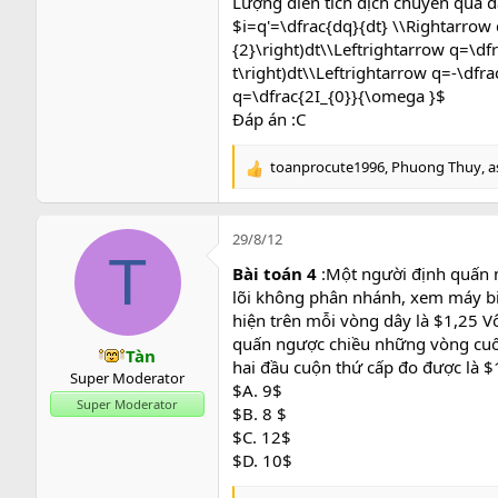
Lượng điên tích dịch chuyển qua d
$i=q'=\dfrac{dq}{dt}
\
\Rightarrow q
{2}\right)dt
\
\Leftrightarrow q=\dfr
t\right)dt
\
\Leftrightarrow q=-\dfrac
q=\dfrac{2I_{0}}{\omega }$
Đáp án :C
toanprocute1996
,
Phuong Thuy
,
a
R
e
a
c
29/8/12
t
T
Bài toán 4
:Một người định quấn 
i
o
lõi không phân nhánh, xem máy biế
n
hiện trên mỗi vòng dây là $1,25 
s
quấn ngược chiều những vòng cuối
Tàn
:
hai đầu cuộn thứ cấp đo được là $
Super Moderator
$A. 9$
Super Moderator
$B. 8 $
$C. 12$
$D. 10$