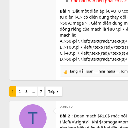
Các bài toán đều phải có các
Bài 1 :
Đặt một điện áp $u=U_0 \co
tụ điện $C$ có điện dung thay đổ
$50\Omega $ . Giảm điện dung một l
động riêng của mạch là $80 \pi \ \
mạch là:
A.$50\pi \ \left(\text{rad}/\text{s}\
B.$100\pi \ \left(\text{rad}/\text{s}
C.$40\pi \ \left(\text{rad}/\text{s}\
D.$60\pi \ \left(\text{rad}/\text{s}\
Tăng Hải Tuân
,
__hihi_haha__
,
TomC
R
e
a
c
1
2
3
…
7
Tiếp
t
i
o
29/8/12
n
T
s
Bài 2 :
Đoạn mạch $RLC$ mắc nối ti
:
t \left(V\right)$. Khi $\omega =\om
pha hơn hiệu điện thế hai đầu đoạn 