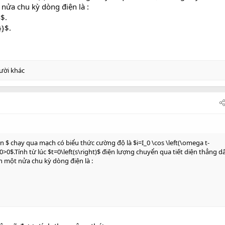
nửa chu kỳ dòng điện là :
$.
}}$.
ười khác
n $ chạy qua mạch có biểu thức cường độ là $i=I_0 \cos \left(\omega t-
$I_0>0$.Tính từ lúc $t=0\left(s\right)$ điện lượng chuyển qua tiết diện thẳng d
 một nửa chu kỳ dòng điện là :