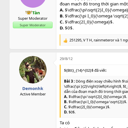
n
đoạn mạch đó trong thời gian một 
s
A.
$\dfrac{\pi\sqrt{2}I_0}{\omega}
Tàn
:
B.
$\dfrac{\pi I_0}{\omega \sqrt{2
Super Moderator
C.
$\dfrac{2I_0}{\omega}$.
Super Moderator
D.
$0$.
251295
,
V T H
,
rainmeteror
và 1 ng
R
e
a
c
29/8/12
t
i
${Btt}_{14}^{02}$ đã viết:
o
n
Bài 3 :
Dòng điện xoay chiều hình $\si
s
\dfrac{\pi }{2}\right)\left(A\right)$, 
Demonhk
:
dẫn của đoạn mạch đó trong thời gian
Active Member
A.
$\dfrac{\pi \sqrt{2}I_0}{\omega }$.
B.
$\dfrac{\pi I_0}{\omega \sqrt{2}}$.
C.
$\dfrac{2I_0}{\omega }$.
D.
$0$.
Ta có