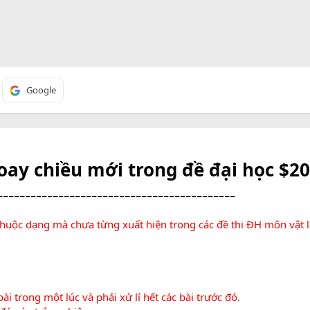
Google
xoay chiều mới trong đề đại học $2
-------------------------------------------
thuộc dạng mà chưa từng xuất hiện trong các đề thi ĐH môn vật l
i trong một lúc và phải xử lí hết các bài trước đó.