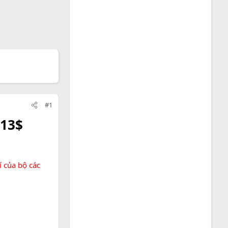
#1
013$
í của bộ các