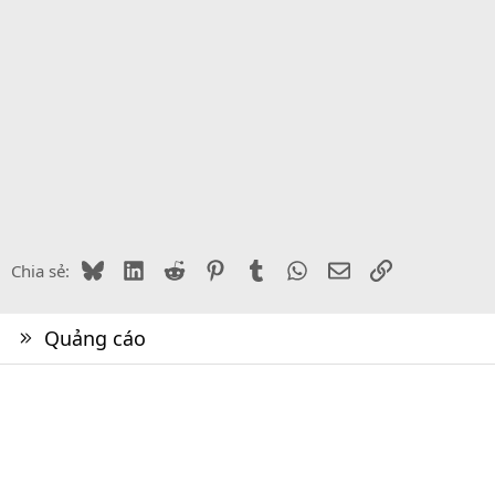
Bluesky
LinkedIn
Reddit
Pinterest
Tumblr
WhatsApp
Email
Link
Chia sẻ:
Quảng cáo