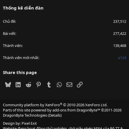
Thống kê diễn đàn
Chủ đề
237,512
Bài viết
277,422
Thành viên
139,468
Thành viên mới nhất
a124
Share this page
Bluesky
LinkedIn
Reddit
Pinterest
Tumblr
WhatsApp
Email
Link
®
Community platform by XenForo
© 2010-2026 XenForo Ltd.
Parts of this site powered by
add-ons from DragonByte™
©2011-2026
DragonByte Technologies
(
Details
)
Design by:
Pixel Exit
Website đang hoạt động thử nghiệm, chờ giấy phép MXH của Bộ TT &