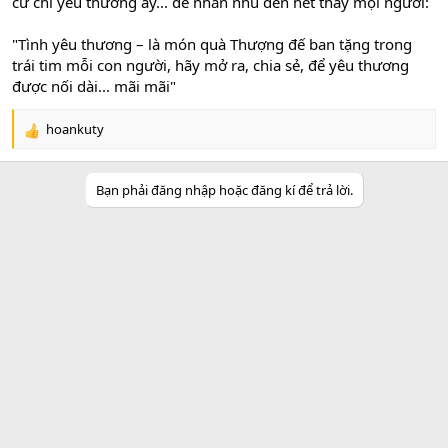
cử chỉ yêu thương ấy... để nhắn nhủ đến hết thảy mọi người:
"Tình yêu thương – là món quà Thượng đế ban tặng trong
trái tim mỗi con người, hãy mở ra, chia sẻ, để yêu thương
được nối dài... mãi mãi"
hoankuty
R
e
a
Bạn phải đăng nhập hoặc đăng kí để trả lời.
c
t
i
o
n
s
: