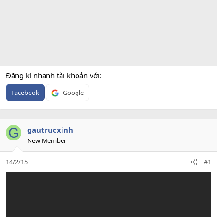
Đăng kí nhanh tài khoản với
Facebook
Google
G
gautrucxinh
New Member
14/2/15
#1