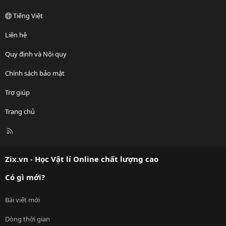
Tiếng Việt
Liên hệ
Quy định và Nội quy
Chính sách bảo mật
Trợ giúp
Trang chủ
R
S
S
Zix.vn - Học Vật lí Online chất lượng cao
Có gì mới?
Bài viết mới
Dòng thời gian