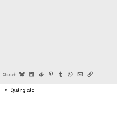
Bluesky
LinkedIn
Reddit
Pinterest
Tumblr
WhatsApp
Email
Link
Chia sẻ:
Quảng cáo