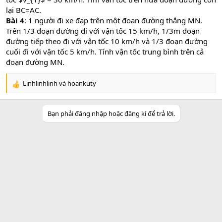
lại BC=AC.
Bài 4
: 1 người đi xe đạp trên một đoạn đường thẳng MN.
Trên 1/3 đoạn đường đi với vận tốc 15 km/h, 1/3m đoạn
đường tiếp theo đi với vận tốc 10 km/h và 1/3 đoạn đường
cuối đi với vận tốc 5 km/h. Tính vận tốc trung bình trên cả
đoạn đường MN.
Linhlinhlinh
và
hoankuty
R
e
a
Bạn phải đăng nhập hoặc đăng kí để trả lời.
c
t
i
o
n
s
: