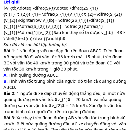
Lời giải
$v_{tb}\doteq \dfrac{S}{t}\doteq \dfrac{2S_{1}}
{t_{1}+t_{2}}t_{1}= \dfrac{S_{1}}{v_{1}}; t_{2}=\dfrac{S_{2}}
{v_{2}}\Rightarrow v_{tb}= \dfrac{2S_{1}}{\dfrac{S_{1}}
{v_{1}}+\dfrac{S_{2}}{v_{2}}} =\dfrac{2}{\dfrac{1}
{v_{1}}+\dfrac{1}{v_{2}}}Sau khi thay số ta được v_{tb}= 48 k
\ \left(\text{m}/\text{}\right)h$
Sau đây là các bài tập tương tự.
Bài 1
: 1 vân động viên xe đạp đi trên đoạn ABCD. Trên đoạn
AB người đó đi với vận tốc 36 km/h mất 15 phút, trên đoạn
BC với vận tốc 40 km/h trong 30 phút và trên đoạn CD với
vận tốc 30 km/h trong 1 giờ 30 phút.
A.
Tính quãng đường ABCD.
B.
Tính vận tốc trung bình của người đó trên cả quãng đường
ABCD.
Bài 2
: 1 người đi xe đạp chuyển động thẳng đều, đi một nửa
quãng đường với vân tốc $v_{1}$ = 20 km/h và nửa quãng
đường sau với vận tốc $v_{2}$ = 15 km/h. Xác định vân tốc
trung bình của người đó trên cả quãng đường.
Bài 3
: Xe chạy trên đoạn đường AB với vận tốc trung bình 40
km/h. Biết nửa quãng đường đầu AC xe chuyển động với vân
tốc $v_{1}$ = 30 km/h. Tìm vân tốc trên nửa đoạn đường còn