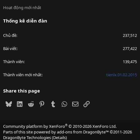
Hoạt động mới nhất
Thống kê diễn đàn
Chủ đề
237,512
Bài viết
277,422
Thành viên
139,475
Thành viên mới nhất
tienlx.01.02.2015
Share this page
Bluesky
LinkedIn
Reddit
Pinterest
Tumblr
WhatsApp
Email
Link
®
Community platform by XenForo
© 2010-2026 XenForo Ltd.
Parts of this site powered by
add-ons from DragonByte™
©2011-2026
DragonByte Technologies
(
Details
)