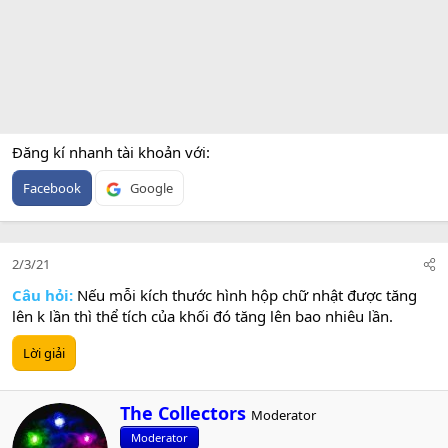
Đăng kí nhanh tài khoản với
Facebook
Google
2/3/21
Câu hỏi:
Nếu mỗi kích thước hình hộp chữ nhật được tăng
lên k lần thì thể tích của khối đó tăng lên bao nhiêu lần.
Lời giải
W
The Collectors
Moderator
r
Moderator
i