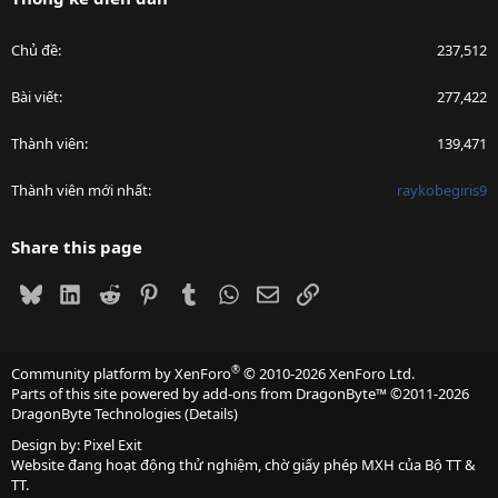
Chủ đề
237,512
Bài viết
277,422
Thành viên
139,471
Thành viên mới nhất
raykobegiris9
Share this page
Bluesky
LinkedIn
Reddit
Pinterest
Tumblr
WhatsApp
Email
Link
®
Community platform by XenForo
© 2010-2026 XenForo Ltd.
Parts of this site powered by
add-ons from DragonByte™
©2011-2026
DragonByte Technologies
(
Details
)
Design by:
Pixel Exit
Website đang hoạt động thử nghiệm, chờ giấy phép MXH của Bộ TT &
TT.