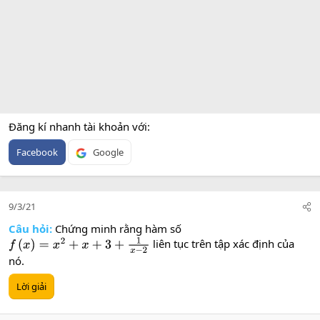
Đăng kí nhanh tài khoản với
Facebook
Google
9/3/21
Câu hỏi:
Chứng minh rằng hàm số
liên tục trên tập xác định của
f
(
x
)
=
x
2
+
x
+
3
+
1
x
−
2
nó.
Lời giải