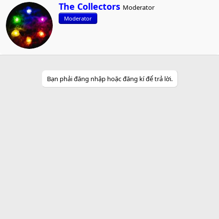
W
The Collectors
Moderator
r
Moderator
i
t
t
e
n
b
y
Bạn phải đăng nhập hoặc đăng kí để trả lời.