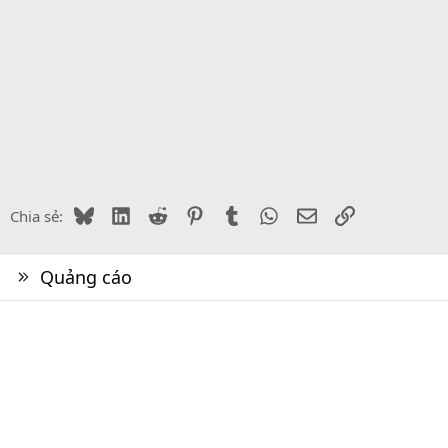
Bluesky
LinkedIn
Reddit
Pinterest
Tumblr
WhatsApp
Email
Link
Chia sẻ:
Quảng cáo