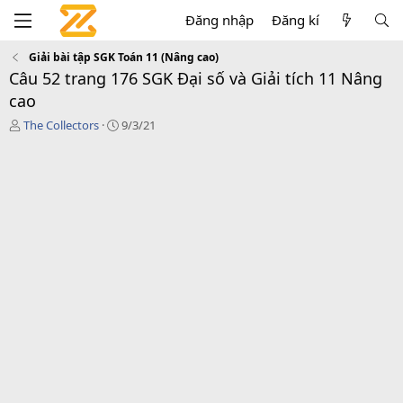
Đăng nhập
Đăng kí
Giải bài tập SGK Toán 11 (Nâng cao)
Câu 52 trang 176 SGK Đại số và Giải tích 11 Nâng
cao
T
C
The Collectors
9/3/21
á
r
c
e
g
a
i
t
ả
i
o
n
d
a
t
e