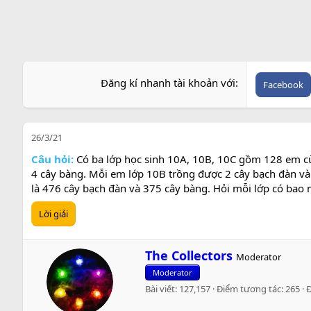
Đăng kí nhanh tài khoản với
Facebook
26/3/21
Câu hỏi:
Có ba lớp học sinh 10A, 10B, 10C gồm 128 em cù
4 cây bàng. Mỗi em lớp 10B trồng được 2 cây bạch đàn và
là 476 cây bạch đàn và 375 cây bàng. Hỏi mỗi lớp có bao n
Lời giải
W
The Collectors
Moderator
r
Moderator
i
Bài viết
127,157
Điểm tương tác
265
t
t