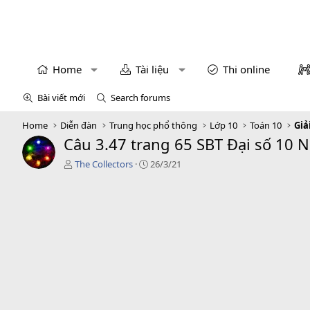
Home
Tài liệu
Thi online
Bài viết mới
Search forums
Home
Diễn đàn
Trung học phổ thông
Lớp 10
Toán 10
Giả
Câu 3.47 trang 65 SBT Đại số 10 
T
C
The Collectors
26/3/21
á
r
c
e
g
a
i
t
ả
i
o
n
d
a
t
e