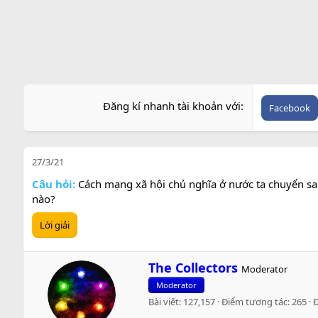
e
Đăng kí nhanh tài khoản với
Facebook
27/3/21
Câu hỏi:
Cách mạng xã hội chủ nghĩa ở nước ta chuyển san
nào?
Lời giải
W
The Collectors
Moderator
r
Moderator
i
Bài viết
127,157
Điểm tương tác
265
t
t