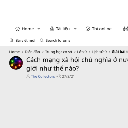
Home
Tài liệu
Thi online
Bài viết mới
Search forums
Home
Diễn đàn
Trung học cơ sở
Lớp 9
Lịch sử 9
Giải bài 
Cách mạng xã hội chủ nghĩa ở nướ
giới như thế nào?
T
C
The Collectors
27/3/21
á
r
c
e
g
a
i
t
ả
i
o
n
d
a
t