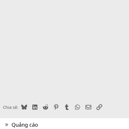
Bluesky
LinkedIn
Reddit
Pinterest
Tumblr
WhatsApp
Email
Link
Chia sẻ:
Quảng cáo