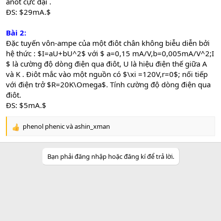
anôt cực đại .
ĐS: $29mA.$
Bài 2:
Đặc tuyến vôn-ampe của một điôt chân không biễu diễn bởi
hệ thức : $I=aU+bU^2$ với $ a=0,15 mA/V,b=0,005mA/V^2;I
$ là cường độ dòng điện qua điôt, U là hiệu điện thế giữa A
và K . Điôt mắc vào một nguồn có $\xi =120V,r=0$; nối tiếp
với điện trở $R=20K\Omega$. Tính cường độ dòng điện qua
điôt.
ĐS: $5mA.$
phenol phenic
và
ashin_xman
R
e
a
Bạn phải đăng nhập hoặc đăng kí để trả lời.
c
t
i
o
n
s
: