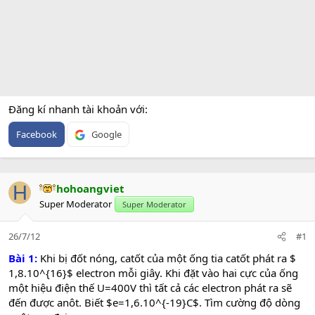
Đăng kí nhanh tài khoản với
Facebook
Google
H
hohoangviet
Super Moderator
Super Moderator
26/7/12
#1
Bài 1:
Khi bị đốt nóng, catốt của một ống tia catốt phát ra $
1,8.10^{16}$ electron mỗi giây. Khi đặt vào hai cực của ống
một hiệu điện thế U=400V thì tất cả các electron phát ra sẽ
đến được anôt. Biết $e=1,6.10^{-19}C$. Tìm cường độ dòng