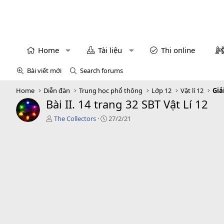
Home
Tài liệu
Thi online
Bài viết mới
Search forums
Home
Diễn đàn
Trung học phổ thông
Lớp 12
Vật lí 12
Giả
Bài II. 14 trang 32 SBT Vật Lí 12
T
C
The Collectors
27/2/21
á
r
c
e
g
a
i
t
ả
i
o
n
d
a
t
e