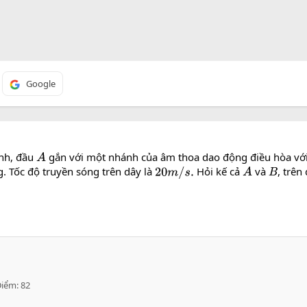
Google
nh, đầu
gắn với một nhánh của âm thoa dao động điều hòa với
A
g. Tốc độ truyền sóng trên dây là
Hỏi kế cả
và
, trên
20
m
/
s
.
A
B
Điểm
82