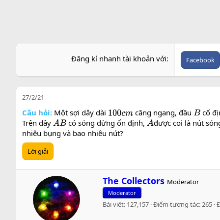
Đăng kí nhanh tài khoản với
Facebook
27/2/21
Câu hỏi:
Một sợi dây dài
căng ngang, đầu
cố đị
100
c
m
B
Trên dây
có sóng dừng ổn định,
được coi là nút són
A
B
A
nhiêu bụng và bao nhiêu nút?
Lời giải
W
The Collectors
Moderator
r
Moderator
i
Bài viết
127,157
Điểm tương tác
265
t
t