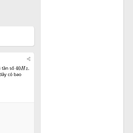
 tần số
40
H
z
.
 dây có bao