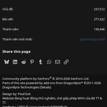
Chủ đề
237,512
Bài viết
277,422
Thành viên
139,446
Thành viên mới nhất
gamdomguncel9
Share this page
Bluesky
LinkedIn
Reddit
Pinterest
Tumblr
WhatsApp
Email
Link
®
Community platform by XenForo
© 2010-2026 XenForo Ltd.
Parts of this site powered by
add-ons from DragonByte™
©2011-2026
DragonByte Technologies
(
Details
)
Design by:
Pixel Exit
Website đang hoạt động thử nghiệm, chờ giấy phép MXH của Bộ TT &
TT.
XenPorta 2 PRO
© Jason Axelrod of
8WAYRUN