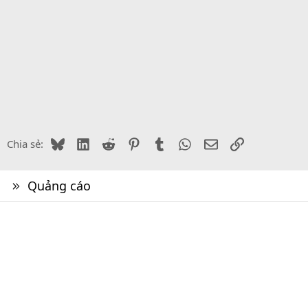
Bluesky
LinkedIn
Reddit
Pinterest
Tumblr
WhatsApp
Email
Link
Chia sẻ:
Quảng cáo