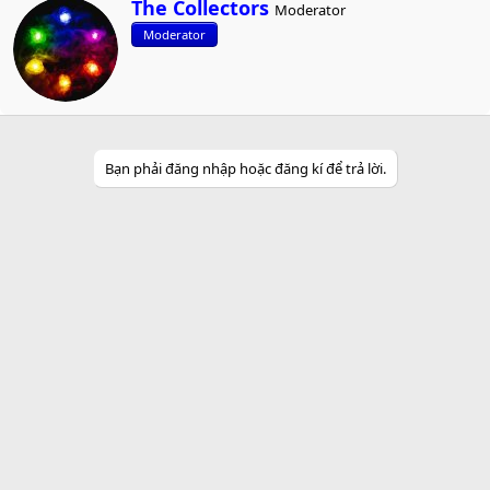
W
The Collectors
Moderator
r
Moderator
i
t
t
e
n
b
y
Bạn phải đăng nhập hoặc đăng kí để trả lời.