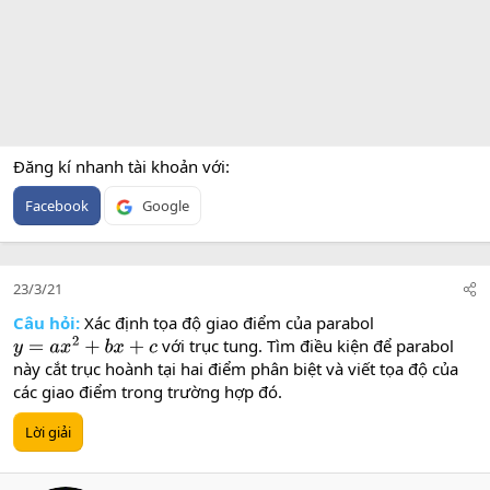
Đăng kí nhanh tài khoản với
Facebook
Google
23/3/21
Câu hỏi:
Xác định tọa độ giao điểm của parabol
với trục tung. Tìm điều kiện để parabol
y
=
a
x
2
+
b
x
+
c
này cắt trục hoành tại hai điểm phân biệt và viết tọa độ của
các giao điểm trong trường hợp đó.
Lời giải