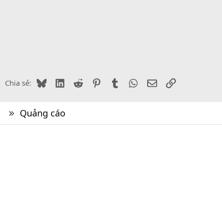
Bluesky
LinkedIn
Reddit
Pinterest
Tumblr
WhatsApp
Email
Link
Chia sẻ:
Quảng cáo