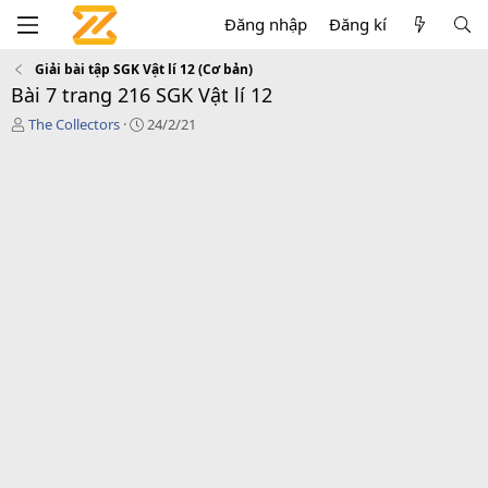
Đăng nhập
Đăng kí
Giải bài tập SGK Vật lí 12 (Cơ bản)
Bài 7 trang 216 SGK Vật lí 12
T
C
The Collectors
24/2/21
á
r
c
e
g
a
i
t
ả
i
o
n
d
a
t
e