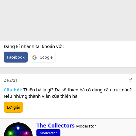
Đăng kí nhanh tài khoản với
Facebook
Google
24/2/21
Câu hỏi:
Thiên hà là gì? Đa số thiên hà có dạng cấu trúc nào?
Nêu những thành viên của thiên hà.
Lời giải
W
The Collectors
Moderator
r
Moderator
i