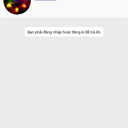
t
t
e
n
b
y
Bạn phải đăng nhập hoặc đăng kí để trả lời.