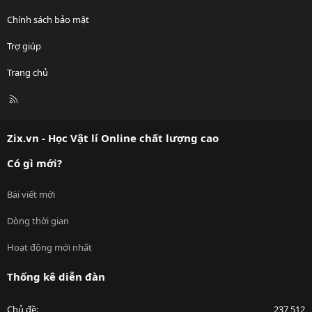
Chính sách bảo mật
Trợ giúp
Trang chủ
R
S
S
Zix.vn - Học Vật lí Online chất lượng cao
Có gì mới?
Bài viết mới
Dòng thời gian
Hoạt động mới nhất
Thống kê diễn đàn
Chủ đề
237,512