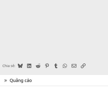
Bluesky
LinkedIn
Reddit
Pinterest
Tumblr
WhatsApp
Email
Link
Chia sẻ:
Quảng cáo