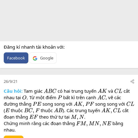
Đăng kí nhanh tài khoản với
Facebook
Google
26/9/21
Câu hỏi:
Tam giác
có hai trung tuyến
và
cắt
A
B
C
A
K
C
L
nhau tại
Từ một điểm
bất kì trên cạnh
, vẽ các
O
.
P
A
C
đường thẳng
song song với
song song với
P
E
A
K
,
P
F
C
L
(
thuộc
thuộc
). Các trung tuyến
cắt
E
B
C
,
F
A
B
A
K
,
C
L
đoạn thẳng
theo thứ tự tại
.
E
F
M
,
N
Chứng minh rằng các đoạn thẳng
bằng
F
M
,
M
N
,
N
E
nhau.