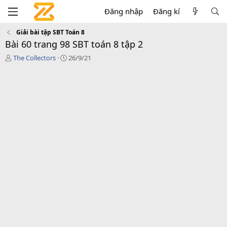
Đăng nhập
Đăng kí
Giải bài tập SBT Toán 8
Bài 60 trang 98 SBT toán 8 tập 2
T
C
The Collectors
26/9/21
á
r
c
e
g
a
i
t
ả
i
o
n
d
a
t
e