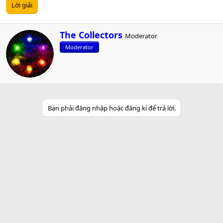
Lời giải
W
The Collectors
Moderator
r
Moderator
i
t
t
e
n
b
y
Bạn phải đăng nhập hoặc đăng kí để trả lời.