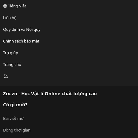
Tiếng Việt
Liên hệ
Quy định và Nội quy
Chính sách bảo mật
Trợ giúp
Trang chủ
R
S
S
Zix.vn - Học Vật lí Online chất lượng cao
Có gì mới?
Bài viết mới
Dòng thời gian