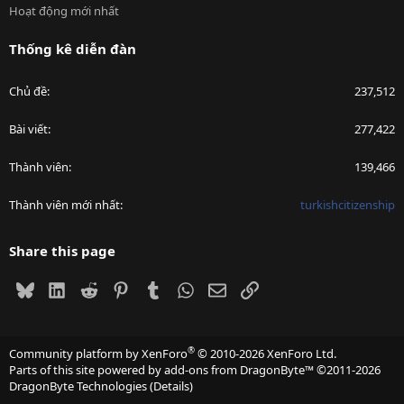
Hoạt động mới nhất
Thống kê diễn đàn
Chủ đề
237,512
Bài viết
277,422
Thành viên
139,466
Thành viên mới nhất
turkishcitizenship
Share this page
Bluesky
LinkedIn
Reddit
Pinterest
Tumblr
WhatsApp
Email
Link
®
Community platform by XenForo
© 2010-2026 XenForo Ltd.
Parts of this site powered by
add-ons from DragonByte™
©2011-2026
DragonByte Technologies
(
Details
)