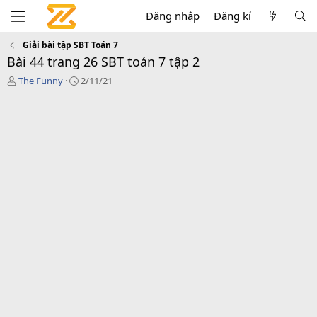
Đăng nhập
Đăng kí
Giải bài tập SBT Toán 7
Bài 44 trang 26 SBT toán 7 tập 2
T
C
The Funny
2/11/21
á
r
c
e
g
a
i
t
ả
i
o
n
d
a
t
e