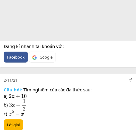
Đăng kí nhanh tài khoản với
Facebook
Google
2/11/21
Câu hỏi:
Tìm nghiệm của các đa thức sau:
a)
2
x
+
10
b)
3
x
−
1
2
c)
x
2
−
x
Lời giải