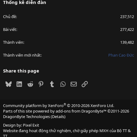
Thống kê diễn đàn
Chủ đề
237,512
Bài viết
277,422
Thành viên
139,482
Thành viên mới nhất
Phan Cao Đức
Share this page
Bluesky
LinkedIn
Reddit
Pinterest
Tumblr
WhatsApp
Email
Link
®
Community platform by XenForo
© 2010-2026 XenForo Ltd.
Parts of this site powered by
add-ons from DragonByte™
©2011-2026
DragonByte Technologies
(
Details
)
Design by:
Pixel Exit
Website đang hoạt động thử nghiệm, chờ giấy phép MXH của Bộ TT &
TT.