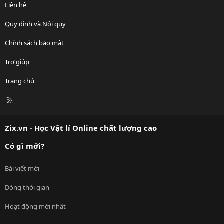
Liên hệ
Quy định và Nội quy
Chính sách bảo mật
Trợ giúp
Trang chủ
R
S
S
Zix.vn - Học Vật lí Online chất lượng cao
Có gì mới?
Bài viết mới
Dòng thời gian
Hoạt động mới nhất