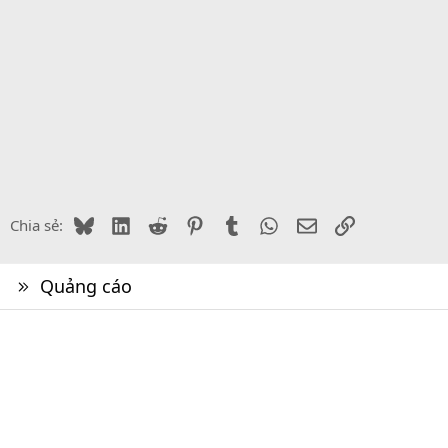
Bluesky
LinkedIn
Reddit
Pinterest
Tumblr
WhatsApp
Email
Link
Chia sẻ:
Quảng cáo