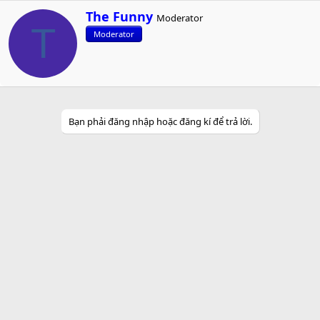
W
The Funny
Moderator
r
T
Moderator
i
t
t
e
n
b
y
Bạn phải đăng nhập hoặc đăng kí để trả lời.