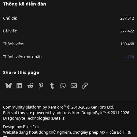
Thống kê diễn đàn
Chủ đề
237,512
Bài viết
277,422
Thành viên
139,468
Thành viên mới nhất
a124
Share this page
Bluesky
LinkedIn
Reddit
Pinterest
Tumblr
WhatsApp
Email
Link
®
Community platform by XenForo
© 2010-2026 XenForo Ltd.
Parts of this site powered by
add-ons from DragonByte™
©2011-2026
DragonByte Technologies
(
Details
)
Design by:
Pixel Exit
Website đang hoạt động thử nghiệm, chờ giấy phép MXH của Bộ TT &