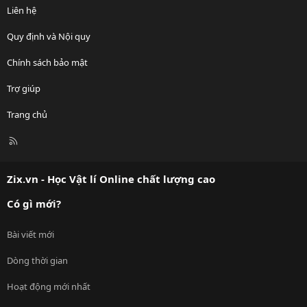
Liên hệ
Quy định và Nội quy
Chính sách bảo mật
Trợ giúp
Trang chủ
R
S
S
Zix.vn - Học Vật lí Online chất lượng cao
Có gì mới?
Bài viết mới
Dòng thời gian
Hoạt động mới nhất