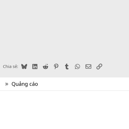
Bluesky
LinkedIn
Reddit
Pinterest
Tumblr
WhatsApp
Email
Link
Chia sẻ:
Quảng cáo