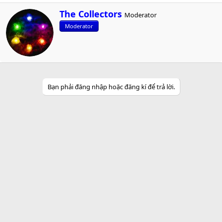
W
The Collectors
Moderator
r
Moderator
i
t
t
e
n
b
y
Bạn phải đăng nhập hoặc đăng kí để trả lời.