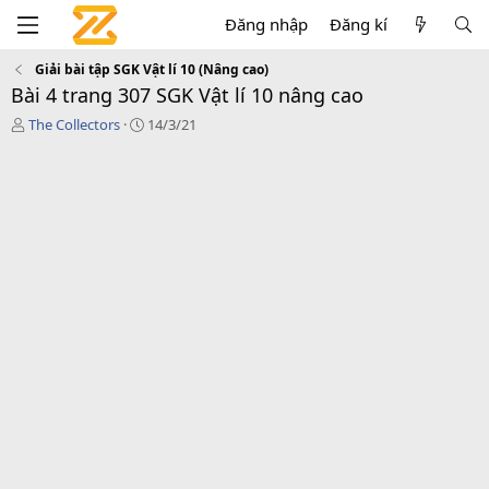
Đăng nhập
Đăng kí
Giải bài tập SGK Vật lí 10 (Nâng cao)
Bài 4 trang 307 SGK Vật lí 10 nâng cao
T
C
The Collectors
14/3/21
á
r
c
e
g
a
i
t
ả
i
o
n
d
a
t
e