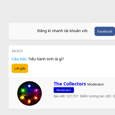
Đăng kí nhanh tài khoản với
Facebook
24/2/21
Câu hỏi:
Tiểu hành tinh là gì?
Lời giải
W
The Collectors
Moderator
r
Moderator
i
Bài viết
127,157
Điểm tương tác
265
t
t
e
n
b