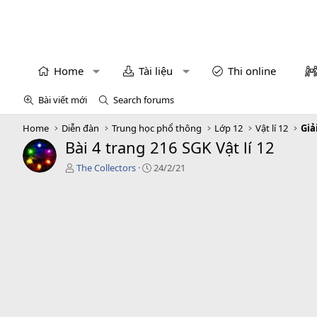
Home
Tài liệu
Thi online
Bài viết mới
Search forums
Home
Diễn đàn
Trung học phổ thông
Lớp 12
Vật lí 12
Giả
Bài 4 trang 216 SGK Vật lí 12
T
C
The Collectors
24/2/21
á
r
c
e
g
a
i
t
ả
i
o
n
d
a
t
e