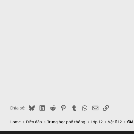
y
Bluesky
LinkedIn
Reddit
Pinterest
Tumblr
WhatsApp
Email
Link
Chia sẻ:
Home
Diễn đàn
Trung học phổ thông
Lớp 12
Vật lí 12
Giả