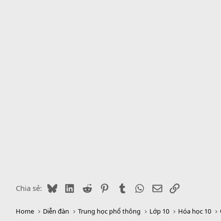
n
b
y
Bluesky
LinkedIn
Reddit
Pinterest
Tumblr
WhatsApp
Email
Link
Chia sẻ:
Home
Diễn đàn
Trung học phổ thông
Lớp 10
Hóa học 10