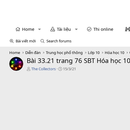
Home
Tài liệu
Thi online
Bài viết mới
Search forums
Home
Diễn đàn
Trung học phổ thông
Lớp 10
Hóa học 10
Bài 33.21 trang 76 SBT Hóa học 1
T
C
The Collectors
15/3/21
á
r
c
e
g
a
i
t
ả
i
o
n
d
a
t
e