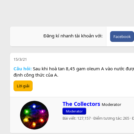
Đăng kí nhanh tài khoản với
Facebook
15/3/21
Câu hỏi:
Sau khi hoà tan 8,45 gam oleum A vào nước đượ
định công thức của A.
Lời giải
W
The Collectors
Moderator
r
Moderator
i
Bài viết
127,157
Điểm tương tác
265
t
t
e