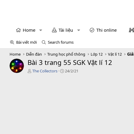
Home
Tài liệu
Thi online
Bài viết mới
Search forums
Home
Diễn đàn
Trung học phổ thông
Lớp 12
Vật lí 12
Giả
Bài 3 trang 55 SGK Vật lí 12
T
C
The Collectors
24/2/21
á
r
c
e
g
a
i
t
ả
i
o
n
d
a
t
e