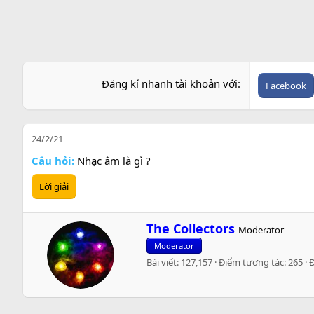
Đăng kí nhanh tài khoản với
Facebook
24/2/21
Câu hỏi:
Nhạc âm là gì ?
Lời giải
W
The Collectors
Moderator
r
Moderator
i
Bài viết
127,157
Điểm tương tác
265
t
t
e
n
b