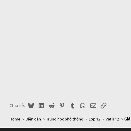
y
Bluesky
LinkedIn
Reddit
Pinterest
Tumblr
WhatsApp
Email
Link
Chia sẻ:
Home
Diễn đàn
Trung học phổ thông
Lớp 12
Vật lí 12
Giả