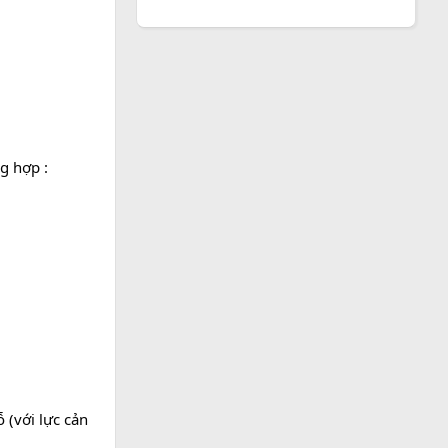
g hợp :
 (với lực cản