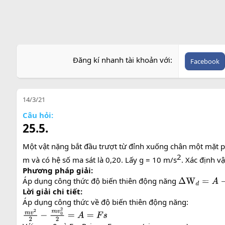
Đăng kí nhanh tài khoản với
Facebook
14/3/21
Câu hỏi:
25.5.
Một vật nặng bắt đầu trượt từ đỉnh xuống chân một mặt 
2​
m và có hệ số ma sát là 0,20. Lấy g = 10 m/s
. Xác định v
Phương pháp giải:
Áp dụng công thức độ biến thiên động năng
Δ
W
d
=
A
→
W
d
Lời giải chi tiết:
Áp dụng công thức về độ biến thiên động năng:
m
v
2
2
−
m
v
0
2
2
=
A
=
F
s