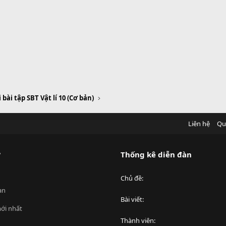
i bài tập SBT Vật lí 10 (Cơ bản)
Liên hệ
Qu
?
Thống kê diễn đàn
Chủ đề
an
Bài viết
ới nhất
Thành viên