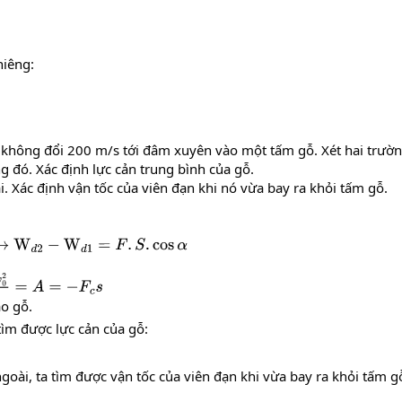
hiêng:
 không đổi 200 m/s tới đâm xuyên vào một tấm gỗ. Xét hai trườn
g đó. Xác định lực cản trung bình của gỗ.
. Xác định vận tốc của viên đạn khi nó vừa bay ra khỏi tấm gỗ.
2
−
W
d
1
=
F
.
S
.
cos
α
0
2
2
=
A
=
−
F
c
s
ào gỗ.
tìm được lực cản của gỗ:
goài, ta tìm được vận tốc của viên đạn khi vừa bay ra khỏi tấm gỗ