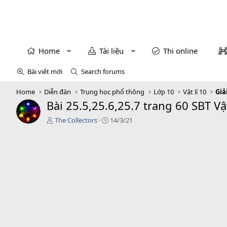
Home
Tài liệu
Thi online
Bài viết mới
Search forums
Home
Diễn đàn
Trung học phổ thông
Lớp 10
Vật lí 10
Giả
Bài 25.5,25.6,25.7 trang 60 SBT Vật
T
C
The Collectors
14/3/21
á
r
c
e
g
a
i
t
ả
i
o
n
d
a
t
e