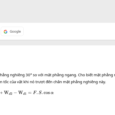
Google
phẳng nghiêng 30° so với mặt phẳng ngang. Cho biết mặt phẳng 
ận tốc của vật khi nó trượt đến chân mặt phẳng nghiêng này.
2
−
W
d
1
=
F
.
S
.
cos
α