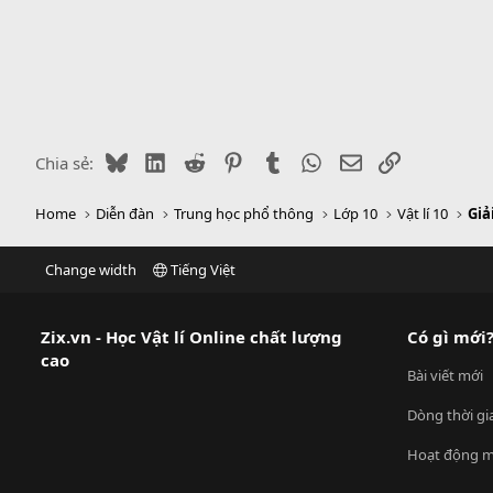
Bluesky
LinkedIn
Reddit
Pinterest
Tumblr
WhatsApp
Email
Link
Chia sẻ:
Home
Diễn đàn
Trung học phổ thông
Lớp 10
Vật lí 10
Giả
Change width
Tiếng Việt
Zix.vn - Học Vật lí Online chất lượng
Có gì mới
cao
Bài viết mới
Dòng thời gi
Hoạt động m