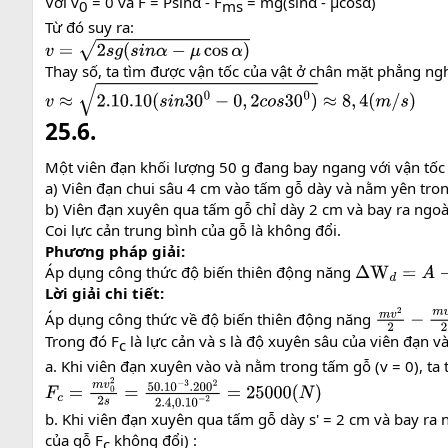
Với v
= 0 và F = Psinα - F
= mg(sinα - µcosα)
0​
ms​
Từ đó suy ra:
v
=
2
s
g
(
s
i
n
α
−
μ
cos
α
)
Thay số, ta tìm được vận tốc của vật ở chân mặt phẳng ng
v
≈
2.10
.10
(
s
i
n
30
0
−
0
,
2
c
o
s
30
0
)
≈
8
,
4
(
m
/
s
)
25.6.
Một viên đạn khối lượng 50 g đang bay ngang với vận tốc
a) Viên đạn chui sâu 4 cm vào tấm gỗ dày và nằm yên tron
b) Viên đạn xuyên qua tấm gỗ chỉ dày 2 cm và bay ra ngoài
Coi lực cản trung bình của gỗ là không đổi.
Phương pháp giải:
Áp dụng công thức độ biến thiên động năng
Δ
W
d
=
A
→
W
d
Lời giải chi tiết:
Áp dụng công thức về độ biến thiên động năng
m
v
2
2
−
m
v
Trong đó F
là lực cản và s là độ xuyên sâu của viên đạn v
c​
a. Khi viên đạn xuyên vào và nằm trong tấm gỗ (v = 0), ta 
F
c
=
m
v
0
2
2
s
=
50.10
−
3
.
200
2
2.4
,
0.10
−
2
=
25000
(
N
)
b. Khi viên đạn xuyên qua tấm gỗ dày s' = 2 cm và bay ra n
của gỗ F
không đổi) :
c​