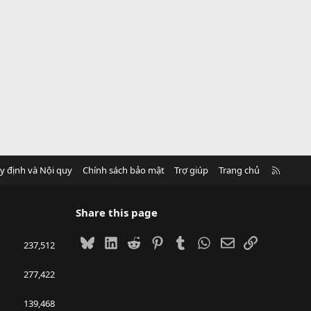
R
y định và Nội quy
Chính sách bảo mật
Trợ giúp
Trang chủ
S
S
Share this page
Bluesky
LinkedIn
Reddit
Pinterest
Tumblr
WhatsApp
Email
Link
237,512
277,422
139,468