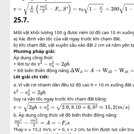
v
=
2
m
(
m
v
0
2
2
−
F
c
.
S
′
)
=
v
0
1
−
s
′
s
=
200
1
−
2
4
≈
141
,
4
(
c
m
/
s
)
25.7.
Một vật khối lượng 100 g được ném từ độ cao 10 m xuống đ
a) Xác định vận tốc của vật ngay trước khi chạm đất.
b) Khi chạm đất, vật xuyên sâu vào đất 2 cm và nằm yên tại
Phương pháp giải:
Áp dụng công thức
+ Rơi tự do
v
2
−
v
0
2
=
2
g
h
+ Độ biến thiên động năng
Δ
W
d
=
A
→
W
d
2
−
W
d
1
=
F
.
S
.
cos
α
Lời giải chi tiết:
a. Vì vật rơi nhanh dần đều từ độ cao h = 10 m xuống đất 
v
2
−
v
0
2
=
2
g
h
Suy ra vận tốc ngay trước khi chạm đất bằng:
v
=
2
g
h
+
v
0
2
=
2.9
,
8.10
+
6
,
0
2
≈
15
,
2
(
m
/
s
)
b. Áp dụng công thức về độ biến thiên động năng:
m
v
2
2
−
m
v
0
2
2
=
A
=
−
F
c
s
Thay v ≈ 15,2 m/s, v' = 0, s = 2 cm, ta tìm được lực cản tr