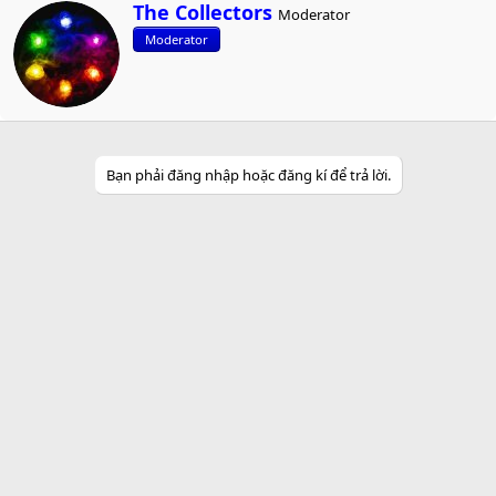
W
The Collectors
Moderator
r
Moderator
i
t
t
e
n
b
y
Bạn phải đăng nhập hoặc đăng kí để trả lời.