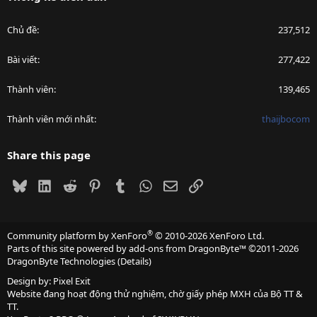
Chủ đề
237,512
Bài viết
277,422
Thành viên
139,465
Thành viên mới nhất
thaijbocom
Share this page
Bluesky
LinkedIn
Reddit
Pinterest
Tumblr
WhatsApp
Email
Link
®
Community platform by XenForo
© 2010-2026 XenForo Ltd.
Parts of this site powered by
add-ons from DragonByte™
©2011-2026
DragonByte Technologies
(
Details
)
Design by:
Pixel Exit
Website đang hoạt động thử nghiệm, chờ giấy phép MXH của Bộ TT &
TT.