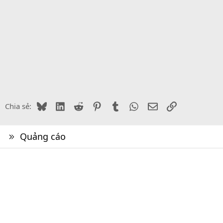
Bluesky
LinkedIn
Reddit
Pinterest
Tumblr
WhatsApp
Email
Link
Chia sẻ:
Quảng cáo