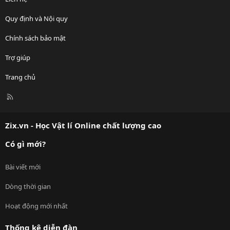
Quy định và Nội quy
Chính sách bảo mật
Trợ giúp
Trang chủ
R
S
S
Zix.vn - Học Vật lí Online chất lượng cao
Có gì mới?
Bài viết mới
Dòng thời gian
Hoạt động mới nhất
Thống kê diễn đàn