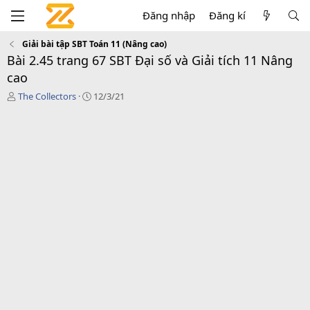
Đăng nhập
Đăng kí
Giải bài tập SBT Toán 11 (Nâng cao)
Bài 2.45 trang 67 SBT Đại số và Giải tích 11 Nâng
cao
T
C
The Collectors
12/3/21
á
r
c
e
g
a
i
t
ả
i
o
n
d
a
t
e