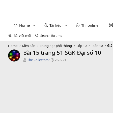
Home
Tài liệu
Thi online
Bài viết mới
Search forums
Home
Diễn đàn
Trung học phổ thông
Lớp 10
Toán 10
Giả
Bài 15 trang 51 SGK Đại số 10
T
C
The Collectors
23/3/21
á
r
c
e
g
a
i
t
ả
i
o
n
d
a
t
e