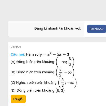
Đăng kí nhanh tài khoản với
Facebook
23/3/21
Câu hỏi:
Hàm số
y
=
x
2
−
5
x
+
3
(A) Đồng biến trên khoảng
(
−
∞
;
5
2
)
(B) Đồng biến trên khoảng
(
5
2
;
+
∞
)
(C) Nghịch biến trên khoảng
(
5
2
;
+
∞
)
(D) Đồng biến trên khoảng
(
0
;
3
)
Lời giải