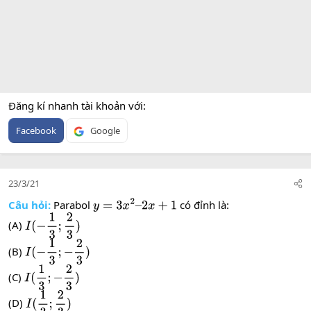
Đăng kí nhanh tài khoản với
Facebook
Google
23/3/21
Câu hỏi:
Parabol
có đỉnh là:
y
=
3
x
2
–
2
x
+
1
(A)
I
(
−
1
3
;
2
3
)
(B)
I
(
−
1
3
;
−
2
3
)
(C)
I
(
1
3
;
−
2
3
)
(D)
I
(
1
3
;
2
3
)