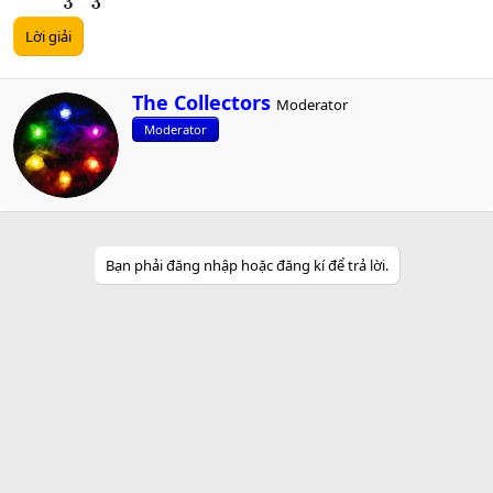
Lời giải
W
The Collectors
Moderator
r
Moderator
i
t
t
e
n
b
y
Bạn phải đăng nhập hoặc đăng kí để trả lời.