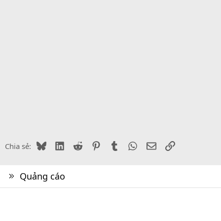
Bluesky
LinkedIn
Reddit
Pinterest
Tumblr
WhatsApp
Email
Link
Chia sẻ:
Quảng cáo