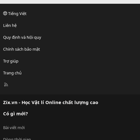
Tiếng Việt
Liên hệ
Quy định và Nội quy
Chính sách bảo mật
Trợ giúp
Trang chủ
R
S
S
Zix.vn - Học Vật lí Online chất lượng cao
Có gì mới?
Bài viết mới
Dòng thời gian