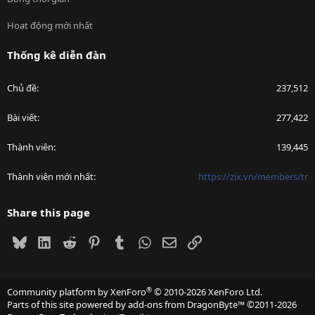
Hoạt động mới nhất
Thống kê diễn đàn
Chủ đề
237,512
Bài viết
277,422
Thành viên
139,445
Thành viên mới nhất
https://zix.vn/members/tr
Share this page
Bluesky
LinkedIn
Reddit
Pinterest
Tumblr
WhatsApp
Email
Link
®
Community platform by XenForo
© 2010-2026 XenForo Ltd.
Parts of this site powered by
add-ons from DragonByte™
©2011-2026