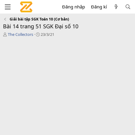
Đăng nhập
Đăng kí
Giải bài tập SGK Toán 10 (Cơ bản)
Bài 14 trang 51 SGK Đại số 10
T
C
The Collectors
23/3/21
á
r
c
e
g
a
i
t
ả
i
o
n
d
a
t
e