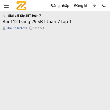
Đăng nhập
Đăng kí
Giải bài tập SBT Toán 7
Bài 112 trang 29 SBT toán 7 tập 1
T
C
The Collectors
1/11/21
á
r
c
e
g
a
i
t
ả
i
o
n
d
a
t
e