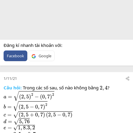
Đăng kí nhanh tài khoản với
Facebook
Google
1/11/21
Câu hỏi:
Trong các số sau, số nào không bằng
?
2
,
4
a
=
(
2
,
5
)
2
−
(
0
,
7
)
2
b
=
(
2
,
5
−
0
,
7
)
2
c
=
(
2
,
5
+
0
,
7
)
(
2
,
5
−
0
,
7
)
d
=
5
,
76
e
=
1
,
8.3
,
2