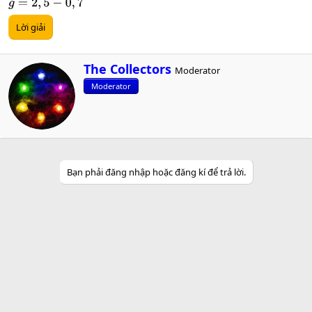
g
=
2
,
5
−
0
,
7
Lời giải
W
The Collectors
Moderator
r
Moderator
i
t
t
e
n
b
y
Bạn phải đăng nhập hoặc đăng kí để trả lời.