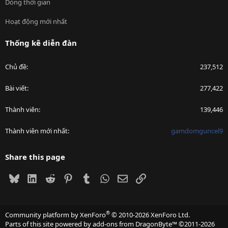
Dòng thời gian
Hoạt động mới nhất
Thống kê diễn đàn
Chủ đề
237,512
Bài viết
277,422
Thành viên
139,446
Thành viên mới nhất
gamdomguncel9
Share this page
Bluesky
LinkedIn
Reddit
Pinterest
Tumblr
WhatsApp
Email
Link
®
Community platform by XenForo
© 2010-2026 XenForo Ltd.
Parts of this site powered by
add-ons from DragonByte™
©2011-2026