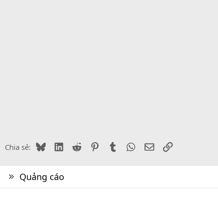
Bluesky
LinkedIn
Reddit
Pinterest
Tumblr
WhatsApp
Email
Link
Chia sẻ:
Quảng cáo