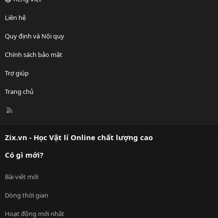
Liên hệ
Quy định và Nội quy
Chính sách bảo mật
Trợ giúp
Trang chủ
R
S
S
Zix.vn - Học Vật lí Online chất lượng cao
Có gì mới?
Bài viết mới
Dòng thời gian
Hoạt động mới nhất