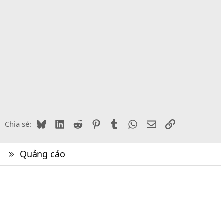
Bluesky
LinkedIn
Reddit
Pinterest
Tumblr
WhatsApp
Email
Link
Chia sẻ:
Quảng cáo