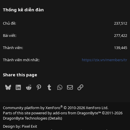
Thống kê diễn đàn
Chủ đề
237,512
Bài viết
277,422
Thành viên
139,445
Thành viên mới nhất
https://zix.vn/members/tr
Share this page
Bluesky
LinkedIn
Reddit
Pinterest
Tumblr
WhatsApp
Email
Link
®
Community platform by XenForo
© 2010-2026 XenForo Ltd.
Parts of this site powered by
add-ons from DragonByte™
©2011-2026
DragonByte Technologies
(
Details
)
Design by:
Pixel Exit