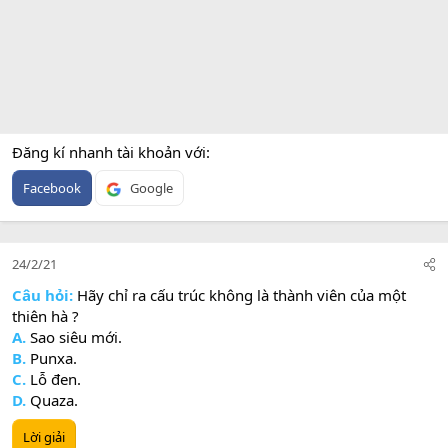
Đăng kí nhanh tài khoản với
Facebook
Google
24/2/21
Câu hỏi:
Hãy chỉ ra cấu trúc không là thành viên của một
thiên hà ?
A.
Sao siêu mới.
B.
Punxa.
C.
Lỗ đen.
D.
Quaza.
Lời giải