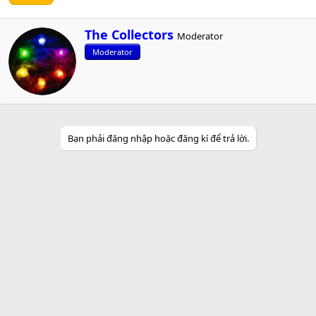
W
The Collectors
Moderator
r
Moderator
i
t
t
e
n
b
y
Bạn phải đăng nhập hoặc đăng kí để trả lời.