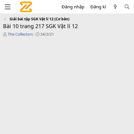
Đăng nhập
Đăng kí
Giải bài tập SGK Vật lí 12 (Cơ bản)
Bài 10 trang 217 SGK Vật lí 12
T
C
The Collectors
24/2/21
á
r
c
e
g
a
i
t
ả
i
o
n
d
a
t
e