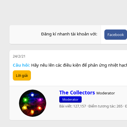
Đăng kí nhanh tài khoản với
Facebook
24/2/21
Câu hỏi:
Hãy nêu lên các điều kiện để phản ứng nhiệt hạch
Lời giải
W
The Collectors
Moderator
r
Moderator
i
Bài viết
127,157
Điểm tương tác
265
t
t
e
n
b