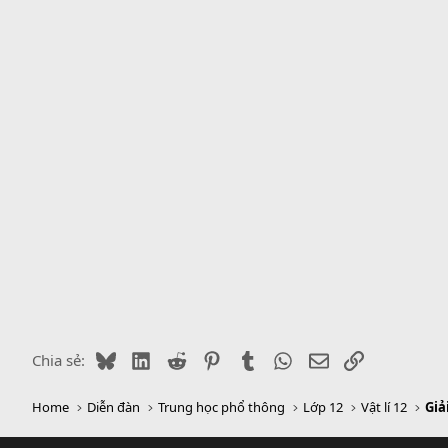
y
Bluesky
LinkedIn
Reddit
Pinterest
Tumblr
WhatsApp
Email
Link
Chia sẻ:
Home
Diễn đàn
Trung học phổ thông
Lớp 12
Vật lí 12
Giả