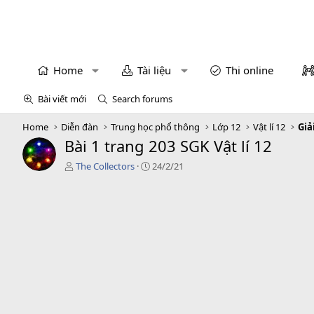
Home
Tài liệu
Thi online
Bài viết mới
Search forums
Home
Diễn đàn
Trung học phổ thông
Lớp 12
Vật lí 12
Giả
Bài 1 trang 203 SGK Vật lí 12
T
C
The Collectors
24/2/21
á
r
c
e
g
a
i
t
ả
i
o
n
d
a
t
e