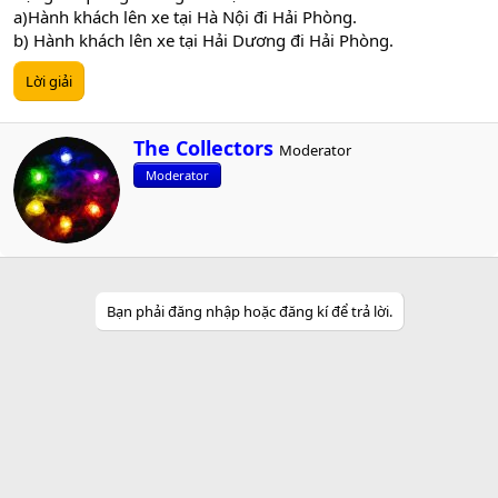
a)Hành khách lên xe tại Hà Nội đi Hải Phòng.
b) Hành khách lên xe tại Hải Dương đi Hải Phòng.
Lời giải
W
The Collectors
Moderator
r
Moderator
i
t
t
e
n
b
y
Bạn phải đăng nhập hoặc đăng kí để trả lời.