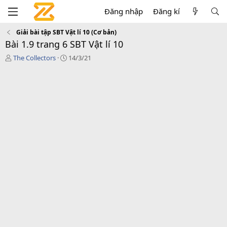
Đăng nhập
Đăng kí
Giải bài tập SBT Vật lí 10 (Cơ bản)
Bài 1.9 trang 6 SBT Vật lí 10
T
C
The Collectors
14/3/21
á
r
c
e
g
a
i
t
ả
i
o
n
d
a
t
e