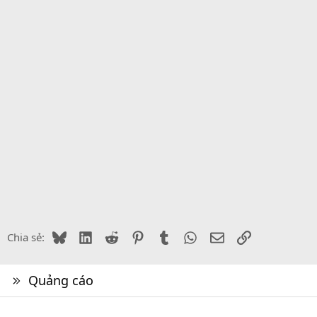
Bluesky
LinkedIn
Reddit
Pinterest
Tumblr
WhatsApp
Email
Link
Chia sẻ:
Quảng cáo