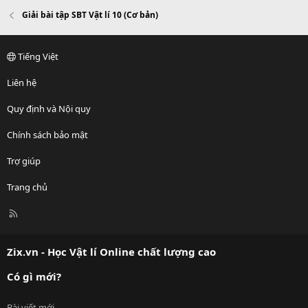
Giải bài tập SBT Vật lí 10 (Cơ bản)
Tiếng Việt
Liên hệ
Quy định và Nội quy
Chính sách bảo mật
Trợ giúp
Trang chủ
R
S
S
Zix.vn - Học Vật lí Online chất lượng cao
Có gì mới?
Bài viết mới